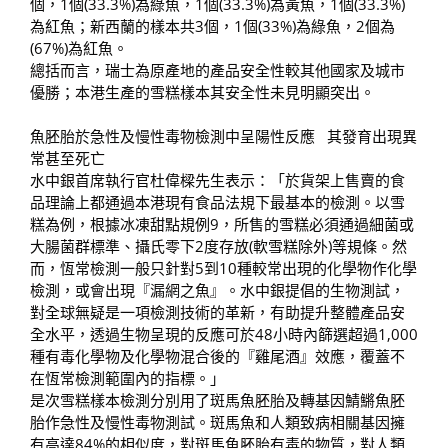
個，1個(33.3%)為綠魚，1個(33.3%)為黃魚，1個(33.3%)
為紅魚；新西蘭的樣本共3個，1個(33%)為綠魚，2個為
(67%)為紅魚。
總括而言，瑞士為原產地的產品安全性較其他國家及城市
優勝；本港生產的雪糕樣本其安全性未見明顯突出。
魚胚胎於急性及慢性毒物檢測中呈陽性反應 其發育出現異
常甚至死亡
水中銀首席執行官杜偉樑先生表示：「於貨架上售賣的食
品理論上都通過本港現有食品法規下最基本的檢測。以雪
糕為例，根據冰凍甜點規例9，所售的雪糕必須通過細菌或
大腸菌群標準、攝氏零下2度存放(軟雪糕除外)等規條。然
而，恆常檢測一般只針對5到10種較常出現的化學物作化學
檢測，或會出現『漏網之魚』。水中銀提倡的生物測試，
對全球無疑是一項檢測技術的革新，有助提升整體產品安
全水平，透過生物呈現的反應可於48小時內篩選超過1,000
種有毒化學物及化學物混合後的『雞尾酒』效應，覆蓋不
在恆常檢測範圍內的指標。」
是次雪糕樣本檢測分別用了斑馬魚胚胎及轉基因鯖鱂魚胚
胎作急性及慢性毒物測試。斑馬魚和人類致病相關基因擁
有高達84%的相似度，對斑馬魚胚胎有毒的物質，對人類