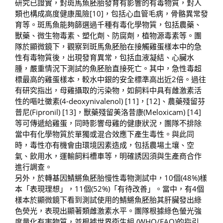
研究已證實，對斑馬魚胚胎發育有影響的有毒物質，對人
類也構成高度健康風險[10]，包括心血管毛病，骨骼異常發
育等。斑馬魚能夠篩選過千種有毒化學物質，包括農藥、
獸藥、微生物毒素、塑化劑、防腐劑，植物源毒素等。團
隊於顯微鏡下，觀察到斑馬魚胚胎在接觸雞蛋樣本中的急
性有毒物質後，出現發育異常，包括血液凝結、心臟水
腫，嚴重情況下測試的魚胚胎直接死亡。其中，急性毒超
標最高的雞蛋樣本，較水中銀的安全標準高出近2倍。過往
有研究指出，母雞攝取的污染物，如飼料中具有雌激素活
性的嘔吐黴素(4-deoxynivalenol) [11]，[12]、農藥殘留芬
普尼(Fipronil) [13]，獸藥殘留美洛昔康(Meloxicam) [14]
等可傳遞給雞蛋，同時影響母雞的健康狀況，團隊不排除
當中有化學物質於單獨或混合效應下產生毒性。與此同
時，毒性亦有機會由環境因素造成，包括農場土壤、空
氣、飲用水，運輸飼料槽車等，明確誘因須與生產商合作
進行調查。
另外，於轉基因鯖鱂魚胚胎慢性毒物測試中，10個(48%)樣
本「表現理想」，11個(52%)「有待改善」。當中，有4個
樣本於顯微鏡下看到測試使用的鯖鱂魚胚胎其肝臟發出綠
色熒光，表現出顯著類雌激素水平。團隊根據綠色螢光強
度量化有害物質，並根據世界衛生組 (WHO/FAO)的指引