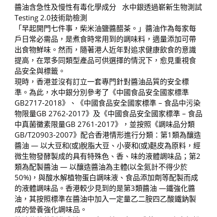
醬油含急性及慢性有毒化學成分 水中銀透過嶄新生物測試
Testing 2.0技術助檢測
「早起開門七件事，柴米油鹽醬醋茶。」醬油作為每家每
戶日常必需品，是煮食時常用到的調味料，適量添加可帶
出食物鮮味。然而，隨著港人近年對追求健康飲食的意識
提高，在眾多同類型產品可供選擇的情況下，愈見重視食
品安全與標籤。
現時，香港並沒有訂立一套專門針對醬油品質的安全標
準。為此，水中銀分別參考了《中國食品安全國家標準
GB2717-2018》、《中國食品安全國家標準 – 食品中污染
物限量GB 2762-2017》及《中國食品安全國家標準 – 食品
中真菌黴素限量GB 2761-2017》，並按照《調味品分類
GB/T20903-2007》配合香港情形進行分類：第1類為釀造
醬油 — 以大豆和(或)脫脂大豆、小麥和(或)麩皮為原料，經
微生物發酵製成的具有特殊色、香、味的液體調味品；第2
類為配製醬油 — 以釀造醬油為主體(以全氮計不得少於
50%)，與酸水解植物蛋白調味液、食品添加劑等配製而成
的液體調味品。香港較少見到的是第3類醬油 —鐵強化醬
油，其按照標準在醬油中加入一定量乙二胺四乙酸鐵鈉製
成的營養強化調味品。