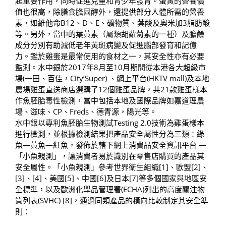
起重要作用，同時促進兒童和青少年發育。蛋黃的營養價
值也很高，除膳食膽固醇外，還提供部分人體所需的營養
素，如維他命B12、D、E、礦物質、葉酸及奧米加3脂肪酸
等。另外，當中的葉黃素（屬類胡蘿蔔素的一種）及膽鹼
成分分別有助減低老年黃斑病變及促進腦部發育和記億
力。鑑於雞蛋是最常使用的食材之一，其安全性亦有必要
監測。水中銀於2017年8月至10月期間從本港各大超級市
場(一田、百佳，City’Super) 、網上平台(HKTV mall)及本地
農場雞蛋直送商店選購了12個雞蛋品牌，共21款雞蛋樣本
作魚胚胎毒性檢測，當中包括本地及國際品牌如嘉道理農
場、滋味、CP、Freds、德青源，陽光等。
水中銀以專利魚胚胎生物測試Testing 2.0技術為雞蛋樣本
進行檢測，並根據檢測結果把產品安全屬性分為三類：綠
魚—黃魚—紅魚，發佈於轄下網上消費品安全資訊平台 —
「小魚親測」，讓消費者易於識別在零售店購買的產品其
安全屬性。「小魚親測」參考世界衛生組織[1]、歐盟[2]、
[3]、[4]、美國[5]、中國[6]及日本[7]等多個國家與地區安
全標準，以及歐洲化學品管理署(ECHA)列出的高度關注物
質列表(SVHC) [8]，通過同類產品的橫向比較制定其安全準
則：