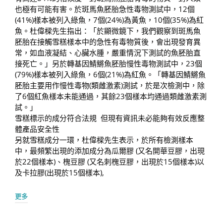
也極有可能有害。於斑馬魚胚胎急性毒物測試中，12個
(41%)樣本被列入綠魚，7個(24%)為黃魚，10個(35%)為紅
魚。杜偉樑先生指出：「於顯微鏡下，我們觀察到斑馬魚
胚胎在接觸雪糕樣本中的急性有毒物質後，會出現發育異
常，如血液凝結、心臟水腫，嚴重情況下測試的魚胚胎直
接死亡。」另於轉基因鯖鱂魚胚胎慢性毒物測試中，23個
(79%)樣本被列入綠魚，6個(21%)為紅魚。「轉基因鯖鱂魚
胚胎主要用作慢性毒物(類雌激素)測試，於是次檢測中，除
了6個紅魚樣本未能通過，其餘23個樣本均通過類雌激素測
試。」
雪糕標示的成分符合法規 但現有資訊未必能夠有效反應整
體產品安全性
另就雪糕成分一環，杜偉樑先生表示，於所有檢測樣本
中，最頻繁出現的添加成分為瓜爾膠 (又名開華豆膠，出現
於22個樣本)、槐豆膠 (又名刺槐豆膠，出現於15個樣本)以
及卡拉膠(出現於15個樣本),
更多