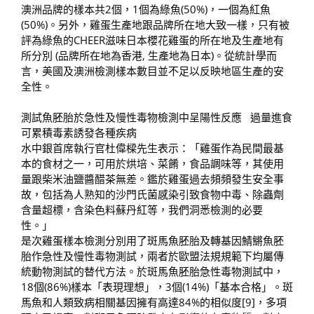
澳洲品牌的樣本共2個，1個為綠魚(50%)，一個為紅魚
(50%)。另外，雞蛋生產地跟品牌所在地大致一樣，只有被
評為綠魚的CHEER滋味日本櫻花雞蛋的所在地及生產地有
所分別 (品牌所在地為香港, 生產地為日本)。從統計學而
言，美國及澳洲檢測樣本數目並不足以反映地區生產的安
全性。
測試魚胚胎於急性及慢性毒物檢測中呈陽性反應 過量進食
可累積毒素誘發各種疾病
水中銀首席執行官杜偉樑先生表示：「雞蛋作為民間最基
本的食材之一，可用於烘培、菜餚，食品調味等，其使用
量跟柴米油鹽醬醋茶無差。鑑於雞蛋過去頻頻發生安全事
故，包括為人熟知的沙門氏菌感染引致食物中毒、除蟲劑
含量超標，含染色料蘇丹紅等，我們洞悉檢測的必要
性。」
是次雞蛋樣本檢測分別用了斑馬魚胚胎及轉基因鯖鱂魚胚
胎作急性及慢性毒物測試，兩者於歐盟法規規範下均屬傳
統動物測試的替代方法。於斑馬魚胚胎急性毒物測試中，
18個(86%)樣本「表現理想」，3個(14%)「基本合格」。斑
馬魚和人類致病相關基因擁有高達84%的相似度[9]，多項