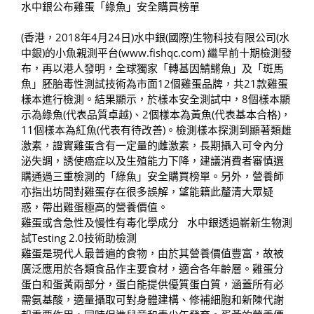
水中銀公布雞蛋「綠魚」安全購買榜單
(香港，2018年4月24日)水中銀(國際)生物科技有限公司(水
中銀)的小魚親測平台(www.fishqc.com) 繼早前十期檢測發
布，再以港人發明，全球獨家「轉基因鯖鱂魚」及「斑馬
魚」胚胎毒性測試技術為市面12個雞蛋品牌，共21款雞蛋
樣本進行檢測。結果顯示，於樣本安全測試中，8個樣本顯
示為綠魚(代表品質卓越)、2個樣本為黃魚(代表基本合格)，
11個樣本為紅魚(代表有待改善)。檢測樣本探測到顯著類雌
激素，證實雞蛋含有一定量的雌激素，長期攝入可令內分
泌失調，誘使癌症以及生殖能力下降，建議消費者審慎選
購通過三重檢測的「綠魚」安全購買榜單。另外，營養師
亦指出坊間對雞蛋存在很多誤解，望能籍此釐清大眾疑
惑，帶出雞蛋極高的營養價值。
雞蛋或含急性及慢性有毒化學成分 水中銀透過嶄新生物測
試Testing 2.0技術助檢測
雞蛋是現代人最普遍的食物，由於其營養價值豐富，故被
廣泛應用於各類食品作主要食材，適合各年齡層。雞蛋分
蛋白和蛋黃兩部分，蛋白能提供優質蛋白質，涵蓋所有必
需氨基酸，適量攝取可對身體建構、修補細胞和新陳代謝