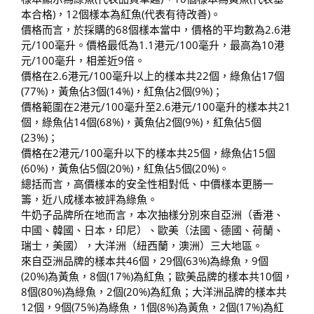
本合格)，12個樣本為紅魚(代表有待改善)。
價格而言，於採購的68個樣本當中，價格的平均數為2.6港
元/100毫升。價格最低為1.1港元/100毫升，最高為10港
元/100毫升，相差近9倍。
價格在2.6港元/100毫升以上的樣本共22個，綠魚佔17個
(77%)，黃魚佔3個(14%)，紅魚佔2個(9%)；
價格範圍在2港元/100毫升至2.6港元/100毫升的樣本共21
個，綠魚佔14個(68%)，黃魚佔2個(9%)，紅魚佔5個
(23%)；
價格在2港元/100毫升以下的樣本共25個，綠魚佔15個
(60%)，黃魚佔5個(20%)，紅魚佔5個(20%)。
總括而言，高價樣本的安全性相對低、中價樣本更勝一
籌，近八成樣本被評為綠魚。
牛奶子品牌所在地而言，本次抽樣分別來自亞洲（香港、
中國、韓國、日本，印尼）、歐美（法國、德國、荷蘭、
瑞士，美國），大洋洲（紐西蘭，澳洲）三大地區。
來自亞洲品牌的樣本共46個，29個(63%)為綠魚，9個
(20%)為黃魚，8個(17%)為紅魚；歐美品牌的樣本共10個，
8個(80%)為綠魚，2個(20%)為紅魚；大洋洲品牌的樣本共
12個，9個(75%)為綠魚，1個(8%)為黃魚，2個(17%)為紅