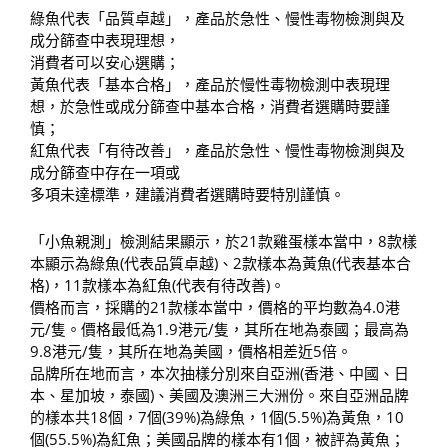
綠魚代表「品質卓越」，產品於急性、慢性毒物檢測與及
成分篩查中表現理想，
消費者可以安心選購；
黃魚代表「基本合格」，產品於慢性毒物檢測中表現理
想，於急性或成分篩查中基本合格，消費者選購時要謹
慎；
紅魚代表「有待改善」，產品於急性、慢性毒物檢測與及
成分篩查中存在一項或
多項未達標準，建議消費者選購時要特別謹慎。
「小魚親測」檢測結果顯示，於21款雞蛋樣本當中，8款樣
本顯示為綠魚(代表品質卓越)、2款樣本為黃魚(代表基本合
格)，11款樣本為紅魚(代表有待改善)。
價格而言，採購的21款樣本當中，價格的平均數為4.0港
元/隻。價格最低為1.9港元/隻，其所在地為泰國；最高為
9.8港元/隻，其所在地為美國，價格相差近5倍。
品牌所在地而言，本次抽樣分別來自亞洲(香港、中國、日
本、星加坡，泰國)、美國及澳洲三大洲份。來自亞洲品牌
的樣本共18個，7個(39%)為綠魚，1個(5.5%)為黃魚，10
個(55.5%)為紅魚；美國品牌的樣本有1個，被評為黃魚；