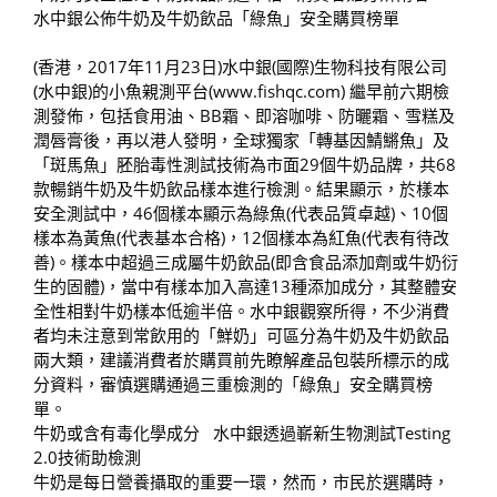
水中銀公佈牛奶及牛奶飲品「綠魚」安全購買榜單
(香港，2017年11月23日)水中銀(國際)生物科技有限公司
(水中銀)的小魚親測平台(www.fishqc.com) 繼早前六期檢
測發佈，包括食用油、BB霜、即溶咖啡、防曬霜、雪糕及
潤唇膏後，再以港人發明，全球獨家「轉基因鯖鱂魚」及
「斑馬魚」胚胎毒性測試技術為市面29個牛奶品牌，共68
款暢銷牛奶及牛奶飲品樣本進行檢測。結果顯示，於樣本
安全測試中，46個樣本顯示為綠魚(代表品質卓越)、10個
樣本為黃魚(代表基本合格)，12個樣本為紅魚(代表有待改
善)。樣本中超過三成屬牛奶飲品(即含食品添加劑或牛奶衍
生的固體)，當中有樣本加入高達13種添加成分，其整體安
全性相對牛奶樣本低逾半倍。水中銀觀察所得，不少消費
者均未注意到常飲用的「鮮奶」可區分為牛奶及牛奶飲品
兩大類，建議消費者於購買前先瞭解產品包裝所標示的成
分資料，審慎選購通過三重檢測的「綠魚」安全購買榜
單。
牛奶或含有毒化學成分 水中銀透過嶄新生物測試Testing
2.0技術助檢測
牛奶是每日營養攝取的重要一環，然而，市民於選購時，