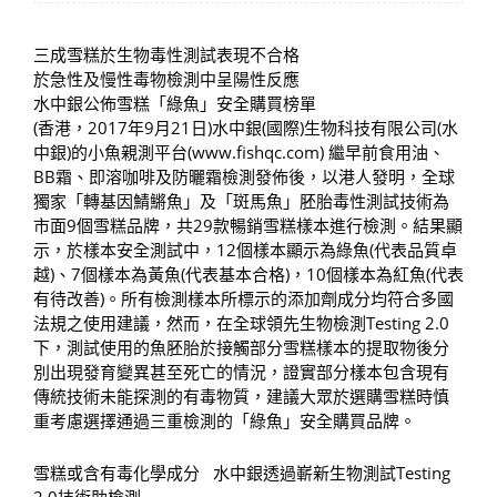
三成雪糕於生物毒性測試表現不合格
於急性及慢性毒物檢測中呈陽性反應
水中銀公佈雪糕「綠魚」安全購買榜單
(香港，2017年9月21日)水中銀(國際)生物科技有限公司(水
中銀)的小魚親測平台(www.fishqc.com) 繼早前食用油、
BB霜、即溶咖啡及防曬霜檢測發佈後，以港人發明，全球
獨家「轉基因鯖鱂魚」及「斑馬魚」胚胎毒性測試技術為
市面9個雪糕品牌，共29款暢銷雪糕樣本進行檢測。結果顯
示，於樣本安全測試中，12個樣本顯示為綠魚(代表品質卓
越)、7個樣本為黃魚(代表基本合格)，10個樣本為紅魚(代表
有待改善)。所有檢測樣本所標示的添加劑成分均符合多國
法規之使用建議，然而，在全球領先生物檢測Testing 2.0
下，測試使用的魚胚胎於接觸部分雪糕樣本的提取物後分
別出現發育變異甚至死亡的情況，證實部分樣本包含現有
傳統技術未能探測的有毒物質，建議大眾於選購雪糕時慎
重考慮選擇通過三重檢測的「綠魚」安全購買品牌。
雪糕或含有毒化學成分 水中銀透過嶄新生物測試Testing
2.0技術助檢測