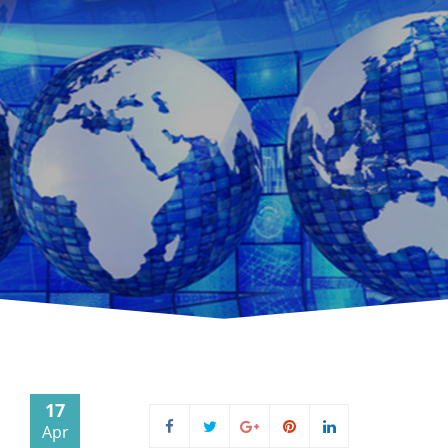
17
Apr