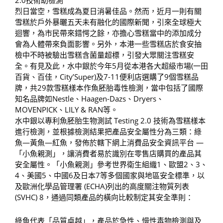
烈日當空，雪糕成為夏日消暑佳品。然而，近月一則有關
雪糕於戶外暴曬五天未有融化的國際新聞，引來全球極大
迴響，為市民帶來錯愕之餘，亦擔心雪糕當中的添加成分
會為人體帶來負面影響。另外，本港一些雪糕店於食安抽
檢中不時被驗出雪糕含菌量超標，引發大眾關注雪糕安
全。有見及此，水中銀於今年5月從本港各大超級市場(一田
百貨、百佳，City’Super)及7-11便利店選購了9個雪糕品
牌，共29款雪糕樣本作魚胚胎毒性檢測，當中包括了國際
知名品牌如Nestle、Haagen-Dazs、Dryers、
MOVENPICK、LILY & RAN等。
水中銀以專利魚胚胎生物測試 Testing 2.0 技術為雪糕樣本
進行檢測，並根據檢測結果把產品安全屬性分為三類：綠
魚—黃魚—紅魚，發佈於轄下網上消費品安全資訊平台 —
「小魚親測」，讓消費者易於識別在零售店購買的產品其
安全屬性。「小魚親測」參考世界衛生組織1、歐盟2、3、
4、美國5、中國6及日本7等多個國家與地區安全標準，以
及歐洲化學品管理署 (ECHA)列出的高度關注物質列表
(SVHC) 8，通過同類產品的橫向比較制定其安全準則：
綠魚代表「品質卓越」，產品於急性、慢性毒物檢測與及