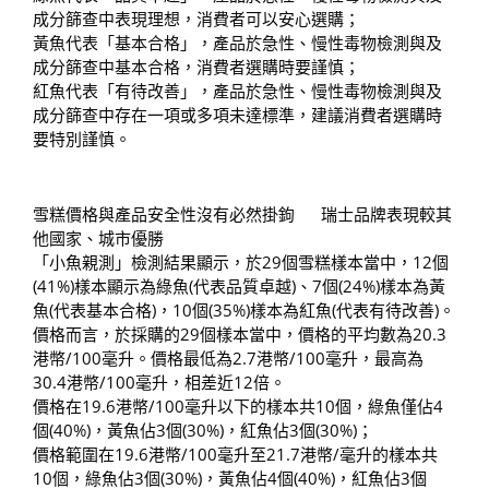
成分篩查中表現理想，消費者可以安心選購；
黃魚代表「基本合格」，產品於急性、慢性毒物檢測與及
成分篩查中基本合格，消費者選購時要謹慎；
紅魚代表「有待改善」，產品於急性、慢性毒物檢測與及
成分篩查中存在一項或多項未達標準，建議消費者選購時
要特別謹慎。
雪糕價格與產品安全性沒有必然掛鉤 瑞士品牌表現較其
他國家、城市優勝
「小魚親測」檢測結果顯示，於29個雪糕樣本當中，12個
(41%)樣本顯示為綠魚(代表品質卓越)、7個(24%)樣本為黃
魚(代表基本合格)，10個(35%)樣本為紅魚(代表有待改善)。
價格而言，於採購的29個樣本當中，價格的平均數為20.3
港幣/100毫升。價格最低為2.7港幣/100毫升，最高為
30.4港幣/100毫升，相差近12倍。
價格在19.6港幣/100毫升以下的樣本共10個，綠魚僅佔4
個(40%)，黃魚佔3個(30%)，紅魚佔3個(30%)；
價格範圍在19.6港幣/100毫升至21.7港幣/毫升的樣本共
10個，綠魚佔3個(30%)，黃魚佔4個(40%)，紅魚佔3個