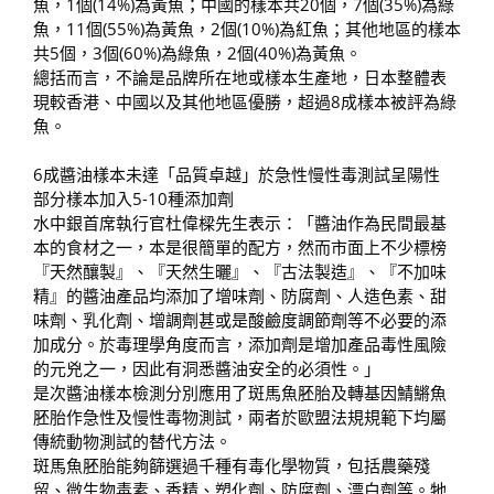
魚，1個(14%)為黃魚；中國的樣本共20個，7個(35%)為綠
魚，11個(55%)為黃魚，2個(10%)為紅魚；其他地區的樣本
共5個，3個(60%)為綠魚，2個(40%)為黃魚。
總括而言，不論是品牌所在地或樣本生產地，日本整體表
現較香港、中國以及其他地區優勝，超過8成樣本被評為綠
魚。
6成醬油樣本未達「品質卓越」於急性慢性毒測試呈陽性
部分樣本加入5-10種添加劑
水中銀首席執行官杜偉樑先生表示：「醬油作為民間最基
本的食材之一，本是很簡單的配方，然而市面上不少標榜
『天然釀製』、『天然生曬』、『古法製造』、『不加味
精』的醬油產品均添加了增味劑、防腐劑、人造色素、甜
味劑、乳化劑、增調劑甚或是酸鹼度調節劑等不必要的添
加成分。於毒理學角度而言，添加劑是增加產品毒性風險
的元兇之一，因此有洞悉醬油安全的必須性。」
是次醬油樣本檢測分別應用了斑馬魚胚胎及轉基因鯖鱂魚
胚胎作急性及慢性毒物測試，兩者於歐盟法規規範下均屬
傳統動物測試的替代方法。
斑馬魚胚胎能夠篩選過千種有毒化學物質，包括農藥殘
留、微生物毒素、香精、塑化劑、防腐劑、漂白劑等。牠