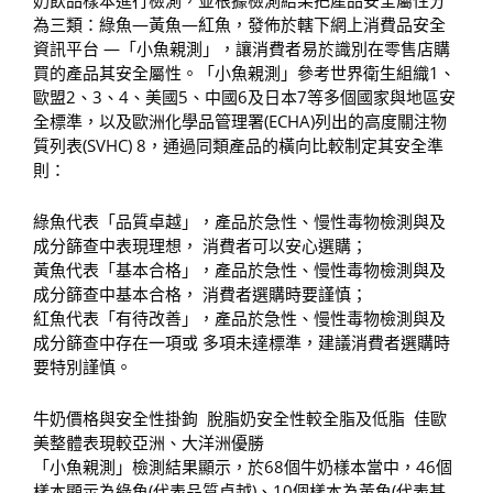
奶飲品樣本進行檢測，並根據檢測結果把產品安全屬性分
為三類：綠魚—黃魚—紅魚，發佈於轄下網上消費品安全
資訊平台 —「小魚親測」，讓消費者易於識別在零售店購
買的產品其安全屬性。「小魚親測」參考世界衛生組織1、
歐盟2、3、4、美國5、中國6及日本7等多個國家與地區安
全標準，以及歐洲化學品管理署(ECHA)列出的高度關注物
質列表(SVHC) 8，通過同類產品的橫向比較制定其安全準
則：
綠魚代表「品質卓越」，產品於急性、慢性毒物檢測與及
成分篩查中表現理想， 消費者可以安心選購；
黃魚代表「基本合格」，產品於急性、慢性毒物檢測與及
成分篩查中基本合格， 消費者選購時要謹慎；
紅魚代表「有待改善」，產品於急性、慢性毒物檢測與及
成分篩查中存在一項或 多項未達標準，建議消費者選購時
要特別謹慎。
牛奶價格與安全性掛鉤 脫脂奶安全性較全脂及低脂 佳歐
美整體表現較亞洲、大洋洲優勝
「小魚親測」檢測結果顯示，於68個牛奶樣本當中，46個
樣本顯示為綠魚(代表品質卓越)、10個樣本為黃魚(代表基