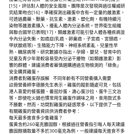
[15]，評估對人體的安全風險。團隊是次發現與過往權威研
究結果吻合[16]，準確探測出雞蛋中含有一定量的雌激素，
可透過農藥、獸藥、抗生素、激素、塑化劑，有機持續污
染物等雌激素攝入，擾亂人體內分泌系統。世界衛生組織
與聯合國早已表明[17]，類雌激素可能引發人體各種疾病並
令內分泌失衡，如癌症(乳癌、卵巢癌、子宮癌、宮頸癌，
甲狀腺癌等)、生殖能力下降、神經系統紊亂、兒童性早
熟、糖尿病等。研究數據亦指出，孕婦、嬰兒、發育中的
兒童及青少年是較容易受內分泌干擾物（如類雌激素）影
響的群體，建議消費者審慎選購通過生物檢測的「綠魚」
安全購買雞蛋。
消費者對雞蛋存誤解 不同年齡有不同營養攝入需要
註冊營養師李德勝先生表示，雞蛋的蹤影隨處可見，包括
港人喜愛的餐蛋麵、番茄炒蛋、溏心蛋沙拉，蛋牛三文治
等，即使吃火鍋也慣常用生雞蛋作調味之用，食用款式多
不勝數。然而，坊間對雞蛋的疑惑眾多，以下提供了一些
有關雞蛋的營養資訊供消費者參考：
每天最多進食多少隻雞蛋？
蛋黃含約260毫克膽固醇，根據過往營養指引每人每天建議
膽固醇攝取量不多於300毫克為例，一般建議每天進食不多