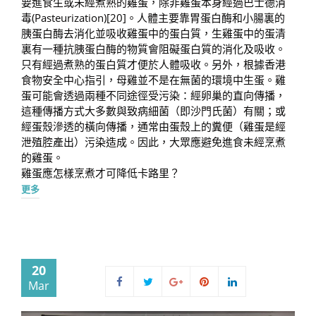
要進食生或未經煮熟的雞蛋，除非雞蛋本身經過巴士德消
毒(Pasteurization)[20]。人體主要靠胃蛋白酶和小腸裏的
胰蛋白酶去消化並吸收雞蛋中的蛋白質，生雞蛋中的蛋清
裏有一種抗胰蛋白酶的物質會阻礙蛋白質的消化及吸收。
只有經過煮熟的蛋白質才便於人體吸收。另外，根據香港
食物安全中心指引，母雞並不是在無菌的環境中生蛋。雞
蛋可能會透過兩種不同途徑受污染：經卵巢的直向傳播，
這種傳播方式大多數與致病細菌（即沙門氏菌）有關；或
經蛋殼滲透的橫向傳播，通常由蛋殼上的糞便（雞蛋是經
泄殖腔產出）污染造成。因此，大眾應避免進食未經烹煮
的雞蛋。
雞蛋應怎樣烹煮才可降低卡路里？
更多
20
Mar