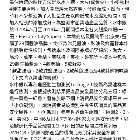
醬油傳統的製作方法是以水、糖、大豆(或黃豆)、小麥麵粉
4種主要原料，加入食鹽經天然露曬、發酵而成。然而，現
時有不少醬油為了大批量生產以降低成本及縮短時間，會
加入相應的添加成分。為監測市面醬油產品品質，水中銀
於2018年5月至2019年2月期間從本港各大超級市場(一
田、Fusion，City’Super) 、本地商店及購物平台(京東) 選
購了29個醬油品牌，共47款常見醬油、豉油及鮮露樣本作
魚胚胎毒性檢測，包括本地及國際品牌如李錦記、淘大、
品珍、萬字、金蘭、美味棧，美極、魯花等。樣本中包含
29款生抽醬油、4款老抽、5款鮮露、
1款甜豉油、2款減鹽豉油、2款蒸魚豉油及4款其他調味醬
（下文將以醬油作統稱）。
水中銀以專利魚胚胎生物測試Testing 2.0技術為醬油樣本
進行檢測，並根據檢測結果把產品安全屬性分為三類：綠
魚—黃魚—紅魚，發佈於轄下網上消費品安全資訊平台 —
「小魚親測」，讓消費者易於識別在零售店購買的產品其
安全屬性。「小魚親測」參考世界衛生組織1、歐盟2、3、
4、美國5、中國6及日本7等多個國家與地區安全標準，以
及歐洲化學品管理署(ECHA)列出的高度關注物質列表
(SVHC)8，通過同類產品的橫向比較制定其安全準則：
綠魚代表「品質卓越」，產品於急性、慢性毒物檢測與及