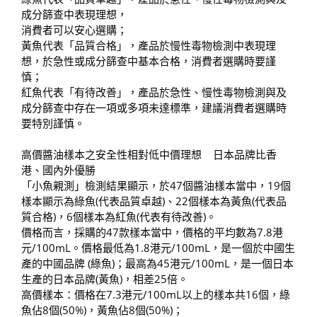
成分篩查中表現理想，
消費者可以安心選購；
黃魚代表「品質合格」，產品於慢性毒物檢測中表現理
想，於急性或成分篩查中基本合格，消費者選購時要謹
慎；
紅魚代表「有待改善」，產品於急性、慢性毒物檢測與及
成分篩查中存在一項或多項未達標準，建議消費者選購時
要特別謹慎。
高價醬油樣本之安全性相對低中價理想 日本品牌比香
港、國內外優勝
「小魚親測」檢測結果顯示，於47個醬油樣本當中，19個
樣本顯示為綠魚(代表品質卓越)、22個樣本為黃魚(代表品
質合格)，6個樣本為紅魚(代表有待改善)。
價格而言，採購的47款樣本當中，價格的平均數為7.8港
元/100mL。價格最低為1.8港元/100mL，是一個於中國生
產的中國品牌 (綠魚)；最高為45港元/100mL，是一個日本
生產的日本品牌(黃魚)，相差25倍。
高價樣本：價格在7.3港元/100mL以上的樣本共16個，綠
魚佔8個(50%)，黃魚佔8個(50%)；