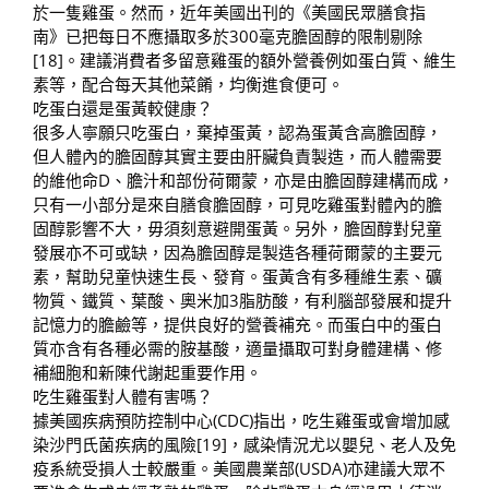
於一隻雞蛋。然而，近年美國出刊的《美國民眾膳食指
南》已把每日不應攝取多於300毫克膽固醇的限制剔除
[18]。建議消費者多留意雞蛋的額外營養例如蛋白質、維生
素等，配合每天其他菜餚，均衡進食便可。
吃蛋白還是蛋黃較健康？
很多人寧願只吃蛋白，棄掉蛋黃，認為蛋黃含高膽固醇，
但人體內的膽固醇其實主要由肝臟負責製造，而人體需要
的維他命D、膽汁和部份荷爾蒙，亦是由膽固醇建構而成，
只有一小部分是來自膳食膽固醇，可見吃雞蛋對體內的膽
固醇影響不大，毋須刻意避開蛋黃。另外，膽固醇對兒童
發展亦不可或缺，因為膽固醇是製造各種荷爾蒙的主要元
素，幫助兒童快速生長、發育。蛋黃含有多種維生素、礦
物質、鐵質、葉酸、奧米加3脂肪酸，有利腦部發展和提升
記憶力的膽鹼等，提供良好的營養補充。而蛋白中的蛋白
質亦含有各種必需的胺基酸，適量攝取可對身體建構、修
補細胞和新陳代謝起重要作用。
吃生雞蛋對人體有害嗎？
據美國疾病預防控制中心(CDC)指出，吃生雞蛋或會增加感
染沙門氏菌疾病的風險[19]，感染情況尤以嬰兒、老人及免
疫系統受損人士較嚴重。美國農業部(USDA)亦建議大眾不