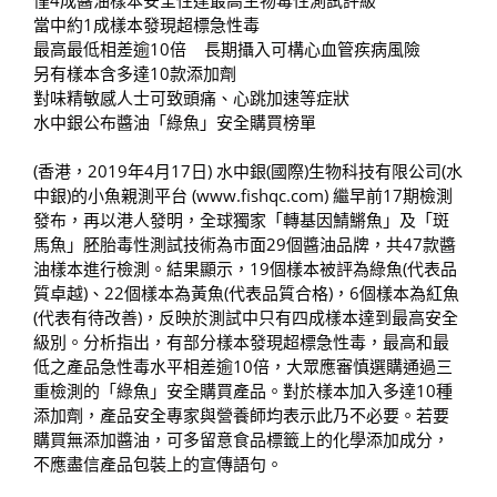
當中約1成樣本發現超標急性毒
最高最低相差逾10倍 長期攝入可構心血管疾病風險
另有樣本含多達10款添加劑
對味精敏感人士可致頭痛、心跳加速等症狀
水中銀公布醬油「綠魚」安全購買榜單
(香港，2019年4月17日) 水中銀(國際)生物科技有限公司(水
中銀)的小魚親測平台 (www.fishqc.com) 繼早前17期檢測
發布，再以港人發明，全球獨家「轉基因鯖鱂魚」及「斑
馬魚」胚胎毒性測試技術為市面29個醬油品牌，共47款醬
油樣本進行檢測。結果顯示，19個樣本被評為綠魚(代表品
質卓越)、22個樣本為黃魚(代表品質合格)，6個樣本為紅魚
(代表有待改善)，反映於測試中只有四成樣本達到最高安全
級別。分析指出，有部分樣本發現超標急性毒，最高和最
低之產品急性毒水平相差逾10倍，大眾應審慎選購通過三
重檢測的「綠魚」安全購買產品。對於樣本加入多達10種
添加劑，產品安全專家與營養師均表示此乃不必要。若要
購買無添加醬油，可多留意食品標籤上的化學添加成分，
不應盡信產品包裝上的宣傳語句。