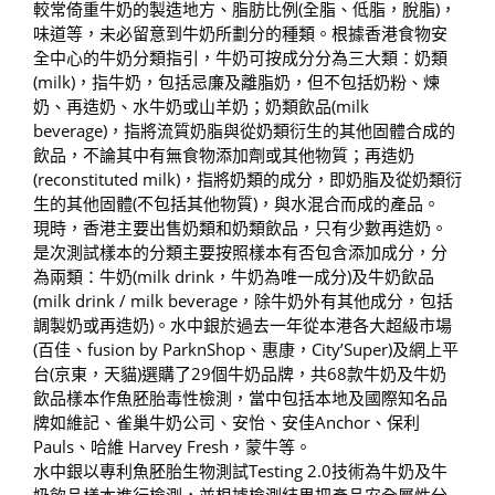
較常倚重牛奶的製造地方、脂肪比例(全脂、低脂，脫脂)，
味道等，未必留意到牛奶所劃分的種類。根據香港食物安
全中心的牛奶分類指引，牛奶可按成分分為三大類：奶類
(milk)，指牛奶，包括忌廉及離脂奶，但不包括奶粉、煉
奶、再造奶、水牛奶或山羊奶；奶類飲品(milk
beverage)，指將流質奶脂與從奶類衍生的其他固體合成的
飲品，不論其中有無食物添加劑或其他物質；再造奶
(reconstituted milk)，指將奶類的成分，即奶脂及從奶類衍
生的其他固體(不包括其他物質)，與水混合而成的產品。
現時，香港主要出售奶類和奶類飲品，只有少數再造奶。
是次測試樣本的分類主要按照樣本有否包含添加成分，分
為兩類：牛奶(milk drink，牛奶為唯一成分)及牛奶飲品
(milk drink / milk beverage，除牛奶外有其他成分，包括
調製奶或再造奶)。水中銀於過去一年從本港各大超級市場
(百佳、fusion by ParknShop、惠康，City’Super)及網上平
台(京東，天貓)選購了29個牛奶品牌，共68款牛奶及牛奶
飲品樣本作魚胚胎毒性檢測，當中包括本地及國際知名品
牌如維記、雀巢牛奶公司、安怡、安佳Anchor、保利
Pauls、哈維 Harvey Fresh，蒙牛等。
水中銀以專利魚胚胎生物測試Testing 2.0技術為牛奶及牛