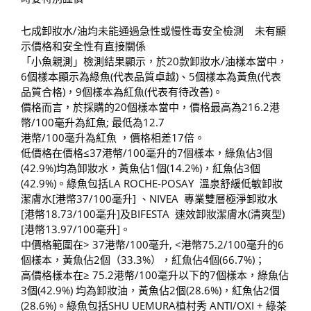
七成卸妝水/油均未能通過急性或慢性毒安全檢測 未有顯
示價格和安全性有直接關係
「小魚親測」檢測結果顯示，於20款卸妝水/油樣本當中，
6個樣本顯示為綠魚(代表品質卓越)、5個樣本為黃魚(代表
品質合格)，9個樣本為紅魚(代表有待改善)。
價格而言，於採購的20個樣本當中，價格最高為216.2港
幣/100毫升為紅魚; 最低為12.7
港幣/100毫升為紅魚 ，價格相差17倍。
低價格在價格≤37港幣/100毫升的7個樣本，綠魚佔3個
(42.9%)均為卸妝水，黃魚佔1個(14.2%)，紅魚佔3個
(42.9%)。綠魚包括LA ROCHE-POSAY 溫泉舒緩低敏卸妝
潔膚水[港幣37/100毫升] 、NIVEA 專業雙層極淨卸妝水
[港幣18.73/100毫升]及BIFESTA 速效卸妝潔膚水(清爽型)
[港幣13.97/100毫升]。
中價格範圍在> 37港幣/100毫升, <港幣75.2/100毫升的6
個樣本，黃魚佔2個（33.3%），紅魚佔4個(66.7%)；
高價格樣本在≥ 75.2港幣/100毫升以下的7個樣本，綠魚佔
3個(42.9%) 均為卸妝油，黃魚佔2個(28.6%)，紅魚佔2個
(28.6%)。綠魚包括SHU UEMURA植村秀 ANTI/OXI + 綠茶