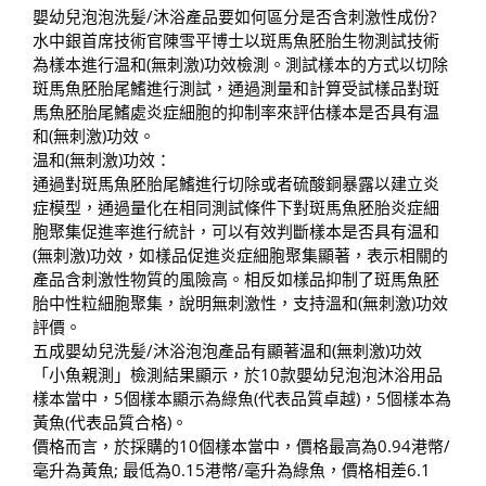
嬰幼兒泡泡洗髪/沐浴產品要如何區分是否含刺激性成份?
水中銀首席技術官陳雪平博士以斑馬魚胚胎生物測試技術
為樣本進行温和(無刺激)功效檢測。測試樣本的方式以切除
斑馬魚胚胎尾鰭進行測試，通過測量和計算受試樣品對斑
馬魚胚胎尾鰭處炎症細胞的抑制率來評估樣本是否具有温
和(無刺激)功效。
温和(無刺激)功效：
通過對斑馬魚胚胎尾鰭進行切除或者硫酸銅暴露以建立炎
症模型，通過量化在相同測試條件下對斑馬魚胚胎炎症細
胞聚集促進率進行統計，可以有效判斷樣本是否具有温和
(無刺激)功效，如樣品促進炎症細胞聚集顯著，表示相關的
產品含刺激性物質的風險高。相反如樣品抑制了斑馬魚胚
胎中性粒細胞聚集，說明無刺激性，支持溫和(無刺激)功效
評價。
五成嬰幼兒洗髪/沐浴泡泡產品有顯著温和(無刺激)功效
「小魚親測」檢測結果顯示，於10款嬰幼兒泡泡沐浴用品
樣本當中，5個樣本顯示為綠魚(代表品質卓越)，5個樣本為
黃魚(代表品質合格)。
價格而言，於採購的10個樣本當中，價格最高為0.94港幣/
毫升為黃魚; 最低為0.15港幣/毫升為綠魚，價格相差6.1