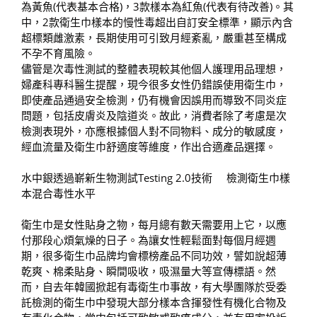
為黃魚(代表基本合格)，3款樣本為紅魚(代表有待改善)。其
中，2款衛生巾樣本的慢性毒超出自訂安全標準，顯示內含
超標類雌激素，長期使用可引致月經紊亂，嚴重甚至構成
不孕不育風險。
儘管是次毒性測試的整體表現較其他個人護理用品理想，
婦產科專科醫生提醒，現今很多女性仍錯誤使用衛生巾，
即使產品通過安全檢測，仍有機會因誤用而導致不同炎症
問題，包括皮膚炎及陰道炎。故此，消費者除了考慮是次
檢測表現外，亦應根據個人對不同物料、成分的敏感度，
經血流量及衛生巾舒適度等維度，作出合適產品選擇。
水中銀透過嶄新生物測試Testing 2.0技術 檢測衛生巾樣
本混合毒性水平
衛生巾是女性貼身之物，每月總有數天需要用上它，以應
付那段心煩氣燥的日子。為讓女性輕鬆面對每個月經週
期，很多衛生巾品牌均會標榜產品不同功效，譬如說超薄
乾爽、棉柔貼身、瞬間吸收，吸濕量大等宣傳標語。然
而，自去年韓國掀起有毒衛生巾事故，有大學團隊於受委
託檢測的衛生巾中發現大部分樣本含揮發性有機化合物及