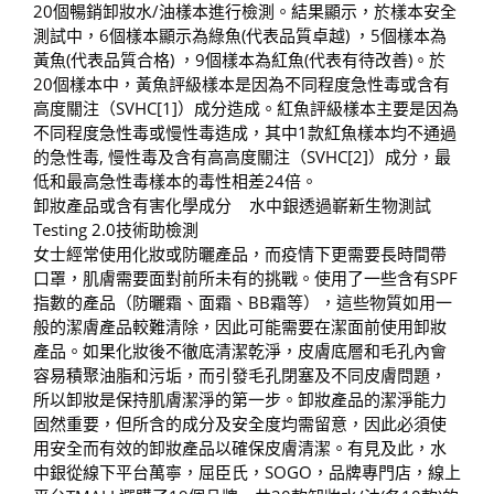
20個暢銷卸妝水/油樣本進行檢測。結果顯示，於樣本安全
測試中，6個樣本顯示為綠魚(代表品質卓越) ，5個樣本為
黃魚(代表品質合格) ，9個樣本為紅魚(代表有待改善)。於
20個樣本中，黃魚評級樣本是因為不同程度急性毒或含有
高度關注（SVHC[1]）成分造成。紅魚評級樣本主要是因為
不同程度急性毒或慢性毒造成，其中1款紅魚樣本均不通過
的急性毒, 慢性毒及含有高高度關注（SVHC[2]）成分，最
低和最高急性毒樣本的毒性相差24倍。
卸妝產品或含有害化學成分 水中銀透過嶄新生物測試
Testing 2.0技術助檢測
女士經常使用化妝或防曬產品，而疫情下更需要長時間帶
口罩，肌膚需要面對前所未有的挑戰。使用了一些含有SPF
指數的產品（防曬霜、面霜、BB霜等），這些物質如用一
般的潔膚產品較難清除，因此可能需要在潔面前使用卸妝
產品。如果化妝後不徹底清潔乾淨，皮膚底層和毛孔內會
容易積聚油脂和污垢，而引發毛孔閉塞及不同皮膚問題，
所以卸妝是保持肌膚潔淨的第一步。卸妝產品的潔淨能力
固然重要，但所含的成分及安全度均需留意，因此必須使
用安全而有效的卸妝產品以確保皮膚清潔。有見及此，水
中銀從線下平台萬寧，屈臣氏，SOGO，品牌專門店，線上