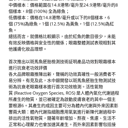
中價樣本：價格範圍在14.8港幣/毫升至24.9港幣/毫升的8
個樣本，8個 (100%) 全為綠魚；
低價樣本：價格在14.8港幣/毫升或以下的8個樣本，6
個 (75%)為綠魚，1個 (12.5%) 為黃魚，1個 (12.5%)為紅
魚。
總括而言，就價格比較顯示，由於紅魚的數目很少，未能
有效反映價格與安全性的關係；眼霜整體測試表現相對其
他護膚化妝品理想。
首次推出以斑馬魚胚胎檢測技術証明產品功效對眼霜樣本
進行抗衰老功效評價
各大品牌眼霜推陳出新，聲稱的功效真確性一般消費者不
易分辨。有見及此，水中銀開發以斑馬魚胚胎生物測試技
術為抗衰老眼霜樣本進行首次功效檢測。活性氧物
質 (Reactive Oxygen Species, ROS) 是人體內氧化代謝過程
所產生的物質，並已被確定為啟動皮膚衰老的其中一個主
要根源6。其產生的成因主要可分為體內代謝與外來因素影
響兩大類：體內代謝指細胞應用氧氣進行新陳代謝過程中
排出的活性氧物質，隨著年齡增加、熬夜、焦慮、生活不
正常和心理壓力也會加速其產生。而外來因素影響包括接