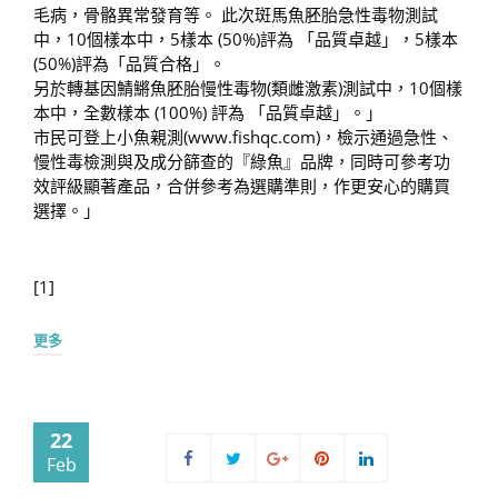
毛病，骨骼異常發育等。 此次斑馬魚胚胎急性毒物測試
中，10個樣本中，5樣本 (50%)評為 「品質卓越」，5樣本
(50%)評為「品質合格」。
另於轉基因鯖鱂魚胚胎慢性毒物(類雌激素)測試中，10個樣
本中，全數樣本 (100%) 評為 「品質卓越」。」
市民可登上小魚親測(www.fishqc.com)，檢示通過急性、
慢性毒檢測與及成分篩查的『綠魚』品牌，同時可參考功
效評級顯著產品，合併參考為選購準則，作更安心的購買
選擇。」
[1]
更多
22
Feb