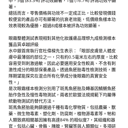
中，5個 (83.3%) 評功效顯著，1個 (16.7%) 評為功效不顯
著。
總括而言，零售價格與功效不一定成正比，比較發現價錢
較便宜的產品亦可有顯著的抗衰老效能，低價綠魚樣本功
效表現較為優勝，超過8成樣本被評為功效顯著。
眼霜整體測試表現相對其他化妝護膚品理想九成檢測樣本
獲品質卓越評級
水中銀首席執行官杜偉樑先生表示：「眼部皮膚是人體皮
膚中最薄弱的部位之一，只有約0.5毫米左右的厚度，比較
容易受到刺激過敏，因此必要選用安全性較高、不含有刺
激性成分的眼部保養產品。透過魚胚胎毒性檢測技術，團
隊期望能探究在混合所有化學成分後眼霜的真實安全
性。」
是次眼霜樣本檢測分別用了斑馬魚胚胎及轉基因鯖鱂魚胚
胎作急性及慢性毒物測試，兩者於歐盟法規規範下均屬傳
統動物測試的替代方法。
斑馬魚胚胎能夠篩選過千種有毒化學物質，包括農藥、獸
藥、微生物毒素、塑化劑、防腐劑，植物源毒素等。牠和
人類致病相關基因擁有高達84% 的相似度7，其組織和器
官，包括心臟、骨骼、胰腺，腎臟等與人類類似，多項研