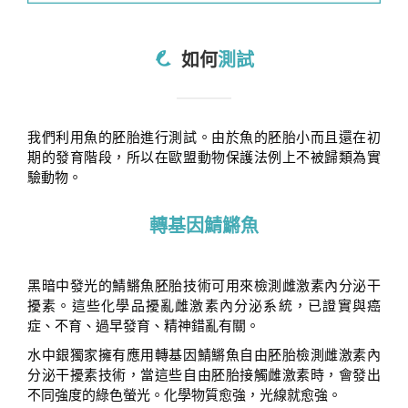
如何
測試
我們利用魚的胚胎進行測試。由於魚的胚胎小而且還在初
期的發育階段，所以在歐盟動物保護法例上不被歸類為實
驗動物。
轉基因鯖鱂魚
黑暗中發光的鯖鱂魚胚胎技術可用來檢測雌激素內分泌干
擾素。這些化學品擾亂雌激素內分泌系統，已證實與癌
症、不育、過早發育、精神錯亂有關。
水中銀獨家擁有應用轉基因鯖鱂魚自由胚胎檢測雌激素內
分泌干擾素技術，當這些自由胚胎接觸雌激素時，會發出
不同強度的綠色螢光。化學物質愈強，光線就愈強。