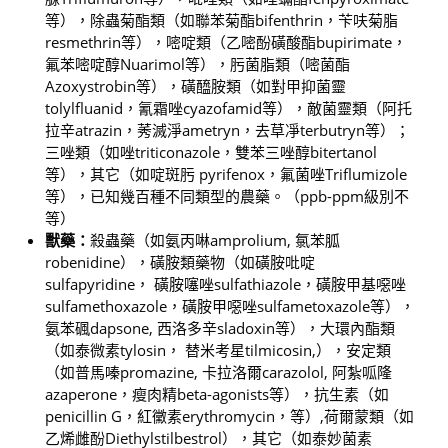
等），除蟲菊酯類（如聯苯菊酯bifenthrin，苄呋菊脂
resmethrin等），嘧啶類（乙嘧酚磺酸酯bupirimate，
氟苯嘧啶醇Nuarimol等），肟菌脂類（嘧菌酯
Azoxystrobin等），磺醯胺類（如對甲抑菌靈
tolylfluanid，氰霜唑cyazofamid等），敵菌靈類（阿托
拉辛atrazin，莠滅淨ametryn，去草凈terbutryn等）；
三唑類（如唑triticonazole，雙苯三唑醇bitertanol
等），其它（如啶斑肟 pyrifenox，氟菌唑Triflumizole
等），已知幾百種不同類型的農藥。（ppb-ppm級別不
等）
獸藥：
殺蟲藥（如氨丙啉amprolium, 氯苯胍
robenidine），磺胺類藥物（如磺胺吡啶
sulfapyridine， 磺胺噻唑sulfathiazole，磺胺甲基噁唑
sulfamethoxazole，磺胺甲噁唑sulfametoxazole等），
氨苯碸dapsone, 西洛多辛sladoxin等），大環內酯類
（如泰微素tylosin， 替米考星tilmicosin,），安定類
（如普馬嗪promazine, 卡拉洛爾carazolol, 阿紮呱隆
azaperone，瘦肉精beta-agonists等），抗生素（如
penicillin G，紅黴素erythromycin，等）,荷爾蒙類（如
乙烯雌酚Diethylstilbestrol），其它（如泰妙菌素