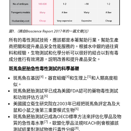
圖1.（摘自Bioscience Report 2017年的一篇文章[3]）
所有的毒性測試技術，應該都是本著幫助行業，幫助生產
商把關和提升產品安全性能服務的。根據水中銀的過往資
料和經驗，生物測試和化學分析可以很好的結合以對有毒
成分進行有效溯源，説明改善和提升產品安全。
斑馬魚胚胎急性毒性測試的科學基礎
[4]
[4]
[5]
斑馬魚在基因
，器官組織
和生理上
和人類高度相
似。
斑馬魚胚胎測試早已成為美國FDA認可的藥物毒性測試
[6]
和功效評估方法
美國國立衛生研究院在2003年已經把斑馬魚評定為及大
[6]
鼠和小鼠之後第三重要模式生物
斑馬魚胚胎測試已成為OECD標準方法來評估化學品及物
[7]
質的急性毒水準
，歐盟化學品法規REACH則會根據該
[8]
測試結果對測試物進行毒性分級
.