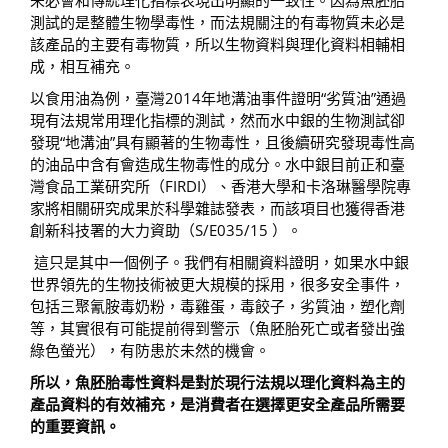
測試的是整體生物學毒性，而法規關注的有毒物質未必是
該產品的主要有毒物質，所以生物資料與理化資料相輔相
成，相互補充。
以食用油為例，臺灣2014年地溝油事件證明“劣質油”通過
現有法規常用理化指標的測試，然而水中銀的生物測試卻
發現“地溝油”具有顯著的生物毒性，且後續研究發現毒性高
的油品中含有會造成生物毒性的成分。水中銀目前正和臺
灣食品工業研究所（FIRDI）、香港大學和卡洛琳醫學院專
家將相關研究成果於科學雜誌發表，而該項目也獲得香港
創新科技署的大力資助（S/E035/15 ）。
這只是其中一個例子。我們有相關資料證明，如果水中銀
世界領先的生物技術被更大規模的採用，很多安全事件，
包括三聚氰胺毒奶粉，毒雞蛋，毒餃子，劣質油，塑化劑
等，其實很有可能提前得到警示（魚胚胎死亡或者發出強
綠色螢光），有防患於未然的機會。
所以，魚胚胎毒性資料是對於現行法規以理化資料為主的
產品資料的有效補充，是消費者在選擇更安全產品所需要
的重要資訊。