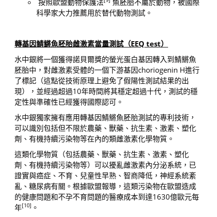
按照歐盟動物保護法
魚胚胎不屬於動物，被國際
科學家大力推薦用於替代動物測試。
轉基因鯖鱂魚胚胎雌激素當量測試（
EEQ test
）
水中銀將一個獲得諾貝爾獎的螢光蛋白基因轉入到鯖鱂魚
胚胎中，對雌激素受體的一個下游基因choriogenin H進行
了標記（這點從技術原理上避免了假陽性測試結果的出
現），並經過超過10年時間將其穩定超過十代，測試的穩
定性與準確性已經獲得國際認可。
水中銀獨家擁有應用轉基因鯖鱂魚胚胎測試的專利技術，
可以識別包括但不限於農藥、獸藥、抗生素、激素、塑化
劑、有機持續污染物等在內的類雌激素化學物質。
這類化學物質（包括農藥、獸藥、抗生素、激素、塑化
劑、有機持續污染物等）可以擾亂雌激素內分泌系統，已
證實與癌症、不育、兒童性早熟、智商降低，神經系統紊
亂、糖尿病有關。根據歐盟報導，這類污染物在歐盟造成
的健康問題和不孕不育問題的醫療成本到達1630億歐元每
[10]
年
。