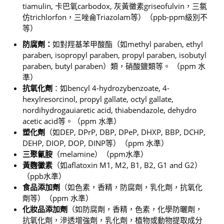
tiamulin, 卡巴氧carbodox, 灰黃黴素griseofulvin，三氯
仿trichlorfon，三唑侖Triazolam等）（ppb-ppm級別不
等）
防腐劑：
如對羥基苯甲酸酯（如methyl paraben, ethyl
paraben, isopropyl paraben, propyl paraben, isobutyl
paraben, butyl paraben）類，硝酸鹽類等。 （ppm 水
準）
抗氧化劑
：如bencyl 4-hydrozybenzoate, 4-
hexylresorcinol, propyl gallate, octyl gallate,
nordihydrogauiaretic acid, thiabendazole, dehydro
acetic acid等。（ppm 水準）
塑化劑
（如DEP, DPrP, DBP, DPeP, DHXP, BBP, DCHP,
DEHP, DIOP, DOP, DINP等）（ppm 水準）
三聚氰胺
（melamine）（ppm水準）
黃麴黴素
（如aflatoxin M1, M2, B1, B2, G1 and G2）
（ppb水準）
食品添加劑
（如色素，香精，防腐劑，乳化劑，抗氧化
劑等）（ppm 水準）
化妝品添加劑
（如防腐劑，香精，色素，化學防曬劑，
抗氧化劑，滲透增強劑，乳化劑，植物或動物提取成分