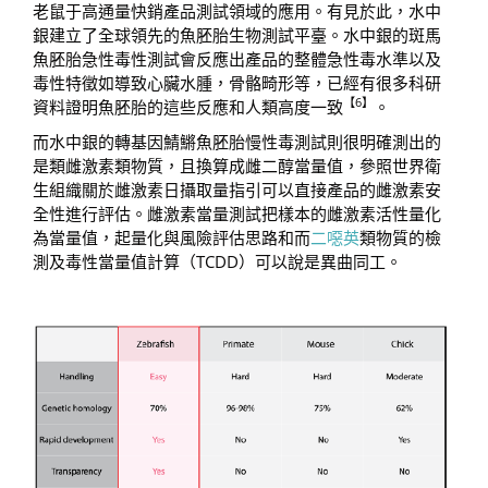
老鼠于高通量快銷產品測試領域的應用。有見於此，水中
銀建立了全球領先的魚胚胎生物測試平臺。水中銀的斑馬
魚胚胎急性毒性測試會反應出產品的整體急性毒水準以及
毒性特徵如導致心臟水腫，骨骼畸形等，已經有很多科研
【
6
】
資料證明魚胚胎的這些反應和人類高度一致
。
而水中銀的轉基因鯖鱂魚胚胎慢性毒測試則很明確測出的
是類雌激素類物質，且換算成雌二醇當量值，參照世界衛
生組織關於雌激素日攝取量指引可以直接產品的雌激素安
全性進行評估。雌激素當量測試把樣本的雌激素活性量化
為當量值，起量化與風險評估思路和而
二噁英
類物質的檢
測及毒性當量值計算（TCDD）可以說是異曲同工。