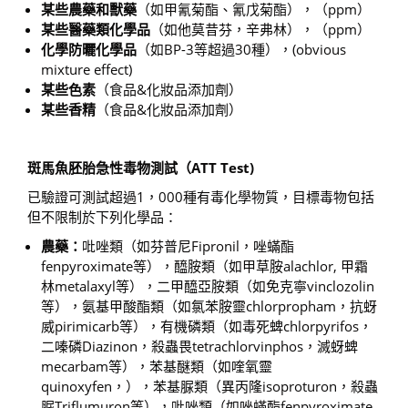
某些農藥和獸藥
（如甲氰菊酯、氰戊菊酯），（ppm）
某些醫藥類化學品
（如他莫昔芬，辛弗林），（ppm）
化學防曬化學品
（如BP-3等超過30種），(obvious
mixture effect)
某些色素
（食品&化妝品添加劑）
某些香精
（食品&化妝品添加劑）
斑馬魚胚胎急性毒物測試（
ATT Test)
已驗證可測試超過1，000種有毒化學物質，目標毒物包括
但不限制於下列化學品：
農藥：
吡唑類（如芬普尼Fipronil，唑蟎酯
fenpyroximate等），醯胺類（如甲草胺alachlor, 甲霜
林metalaxyl等），二甲醯亞胺類（如免克寧vinclozolin
等），氨基甲酸酯類（如氯苯胺靈chlorpropham，抗蚜
威pirimicarb等），有機磷類（如毒死蜱chlorpyrifos，
二嗪磷Diazinon，殺蟲畏tetrachlorvinphos，滅蚜蜱
mecarbam等），苯基醚類（如喹氧靈
quinoxyfen，），苯基脲類（異丙隆isoproturon，殺蟲
脲Triflumuron等），吡唑類（如唑蟎酯fenpyroximate