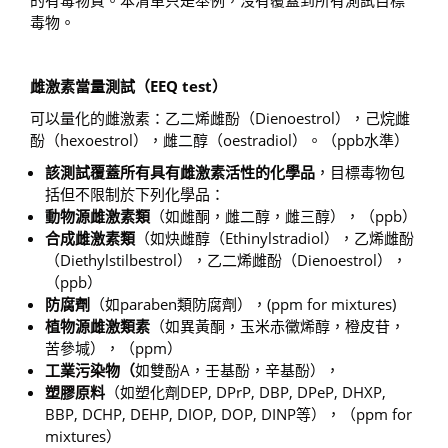
毒物。
雌激素當量測試（
EEQ test
）
可以量化的雌激素：乙二烯雌酚（Dienoestrol），己烷雌
酚（hexoestrol），雌二醇（oestradiol）。（ppb水準）
該測試覆蓋所有具有雌激素活性的化學品
，目標毒物包
括但不限制於下列化學品：
動物源雌激素類
（如雌酮，雌二醇，雌三醇），（ppb）
合成雌激素類
（如炔雌醇（Ethinylstradiol），乙烯雌酚
（Diethylstilbestrol），乙二烯雌酚（Dienoestrol），
（ppb）
防腐劑
（如paraben類防腐劑），(ppm for mixtures)
植物源雌激類素
（如異黃酮，玉米赤黴烯醇，橙皮苷，
苦參堿），（ppm）
工業污染物（
如雙酚A，壬基酚，辛基酚），
塑膠原料
（如塑化劑DEP, DPrP, DBP, DPeP, DHXP,
BBP, DCHP, DEHP, DIOP, DOP, DINP等），（ppm for
mixtures）