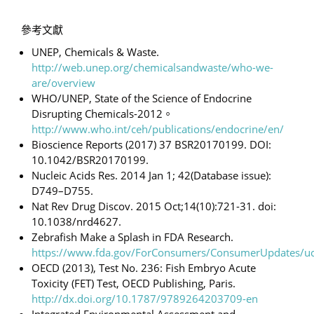
參考文獻
UNEP, Chemicals & Waste.
http://web.unep.org/chemicalsandwaste/who-we-
are/overview
WHO/UNEP, State of the Science of Endocrine
Disrupting Chemicals-2012。
http://www.who.int/ceh/publications/endocrine/en/
Bioscience Reports (2017) 37 BSR20170199. DOI:
10.1042/BSR20170199.
Nucleic Acids Res. 2014 Jan 1; 42(Database issue):
D749–D755.
Nat Rev Drug Discov. 2015 Oct;14(10):721-31. doi:
10.1038/nrd4627.
Zebrafish Make a Splash in FDA Research.
https://www.fda.gov/ForConsumers/ConsumerUpdates/
OECD (2013), Test No. 236: Fish Embryo Acute
Toxicity (FET) Test, OECD Publishing, Paris.
http://dx.doi.org/10.1787/9789264203709-en
Integrated Environmental Assessment and