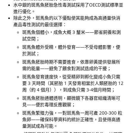
水中銀的斑馬魚胚胎急性毒測試採用了OECD測試標準並
進行優化。
除此之外，斑馬魚的以下優點使其能夠成為高通量快消
產品毒性測試的最佳選擇：
斑馬魚個體小，成魚大概 3 釐米——節省飼養和測
試空間；
斑馬魚體外受精，體外發育——不受母體影響，便
於測試；
斑馬魚胚胎時期不需要進食，依靠卵黃提供發展所
需的能量——避免了餵食對測試造成的干擾；
斑馬魚發育速度快，從受精卵到孵化變成小魚只需
要 3 天時間（其胚胎 1 天發育相當於人類胚胎的 12
周（約 4 個月）），到成魚只需 3-4個月時間；
斑馬魚胚胎通體透明，顯微鏡下各器官組織清晰可
見——便於毒理反應觀察；
斑馬魚繁殖力強，一對斑馬魚一周可產 200-300 粒
魚卵——確保科學資料的統計正確性，且使得高通
量測試成為可能。
[9]