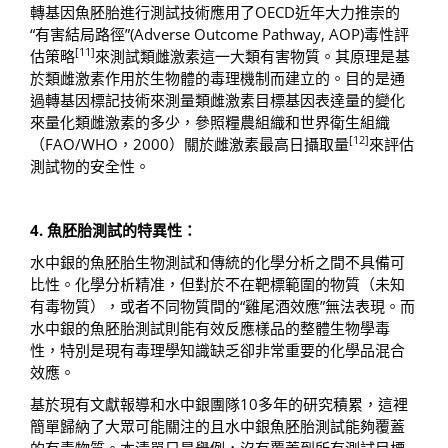
轉基因魚胚胎進行測試技術應用了OECD近年大力推崇的
“有害結局路徑”(Adverse Outcome Pathway, AOP)毒性評
[11]
估策略
來測試類雌激素這一大類有害物質。其原理是基
於類雌激素作用於生物體的毒理機制而建立的。目的是通
過轉基因標記技術來測量類雌激素目標基因表達量的變化
來量化類雌激素的多少，參照糧農組織和世界衛生組織
[12]
（FAO/WHO，2000）關於雌激素最高日攝取量
來評估
測試物的安全性。
4. 魚胚胎測試的特異性：
水中銀的魚胚胎生物測試和傳統的化學分析之間不具備可
比性。化學分析精准，但對於不在靶標範圍的物質（未知
有毒物質），或者不同物質間的“雞尾酒效應”無法表現。而
水中銀的魚胚胎測試則能有效反應樣品的整體生物學毒
性，特別是現有毒理學知識缺乏卻非常重要的化學品混合
效應。
基於現有文獻報導和水中銀團隊10多年的研究積累，這裡
簡單歸納了大眾可能關注的且水中銀魚胚胎測試能夠覆蓋
的有毒物質。本清單只是舉例，沒有覆蓋到所有測試目標