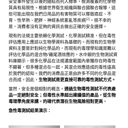
安全事件發生以後的總結而列入標準，檢測覆蓋的化學物
質具有局限性。根據世界衛生組織與聯合國聯合報導，這
些可能出現在我們日用品的有害物質可以導致癌症、不
[2]
育、性早熟、肥胖、神經系統紊亂等疾病
。很不幸的
是，消費者沒有足夠的資訊去做出正確的安全選擇。
現有的法規主要依賴化學測試，化學測試精准，但在毒性
評估應用上應該以生物學資料為基礎的。而現有的生物學
資料主要是針對純化學品的，而現有的毒理學知識是難以
評估化學品的混合物/雞尾酒效應的。水中銀的生物測試資
料庫顯示，很多化學品在法規濃度範圍內單獨存在時毒性
不顯著，但多種混合在一起，其混合效應造成的毒性遠高
於我們的認知。我們的消費品正是由許多不同的化學品混
合而成。因此，
生物測試是更直接可靠的毒性測試方式。
當然，安全是個相對的概念。
通過生物毒性測試不代表產
品一定絕對安全；但毒性水準超出建議值的產品，從生物
毒理學角度來講，的確代表潛在生物風險相對更高
。
急性毒測試結果演示：