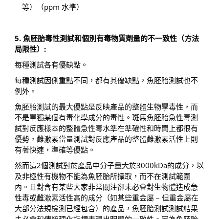
等）（ppm 水準）
5.
魚胚胎毒性測試和個別有毒物質劑量的不一致性（方法
局限性）
:
每種測試各有優缺點。
每種測試因側重點不同，都有其優缺點，魚胚胎測試也不
例外。
魚胚胎測試的最大優點是反映產品的整體生物學毒性，而
不是單獨某個有毒化學成分的毒性。斑馬魚胚胎急性毒測
試對反應樣本的整體急性毒水準在準確性和時間上都很有
優勢，雌激素當量測試對反應產品的整體雌激素活性上則
有著快速，準確等優點。
然而這2個測試對於產品中分子量大於3000kDa的成分，以
及非極性有機物不能為魚胚胎所攝取，而不在測試範圍
內。且對含有某些大家非常關注卻未必會對生物體造成急
性毒或雌激素活性高的成分（如某些重金屬 – 但重金屬在
大部分法規檢測已經包含）的產品，魚胚胎測試測試結果
未必會和傳統理化指標表現出明顯的一致性。因為魚胚胎