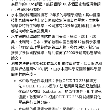
為標準的HKAS認證，該認證獲100多個國家和經濟體認
可, 等同CNAS認證。
水中銀的科研團隊擁有12年多的毒理學經驗，其中首席
技術官陳雪平博士是英國和歐盟註冊毒理學家，皇家生
物學會特許生物學家，公司擁有20多項發明專利且全部
都成功轉化為商業應用。
水中銀的科學顧問團隊由來自美國、德國、瑞士、瑞
典、比利時、日本、新加坡和中國香港等12位科學家組
成。他們是毒理學範疇的領軍人物，參與評選、制定及
推廣了多個國際標準，總共發佈了2000多篇高影響學術
論文。
測試方法是參照OECD標準及相關標準建立，結果闡述和
風險評估遵照WHO指引，由水中銀科學家團隊和科學顧
問團共同完成。
水中銀的急性毒測試：參照OECD TG 236標準方
法。OECD TG 236標準方法是應用斑馬魚胚胎測試
化學品及物質（substance）的急性毒性，即半致死
濃度。歐盟REACH根據OECD TG 236測試結果對化
學品進行毒性分級。
水中銀的雌激素當量測試：是參照OECD TG 236，