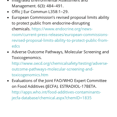
Management. 6(3): 484–491.
Offic J Eur Commun L358:1–29.
European Commission’s revised proposal limits ability
to protect public from endocrine-disrupting
chemicals.
https://www.endocrine.org/news-
room/current-press-releases/european-commissions-
revised-proposal-limits-ability-to-protect-public-from-
edcs
Adverse Outcome Pathways, Molecular Screening and
Toxicogenomics.
http://www.oecd.org/chemicalsafety/testing/adverse-
outcome-pathways-molecular-screening-and-
toxicogenomics.htm
Evaluations of the Joint FAO/WHO Expert Committee
on Food Additives (JECFA). ESTRADIOL-17BETA.
http://apps.who.int/food-additives-contaminants-
jecfa-database/chemical.aspx?chemID=1835