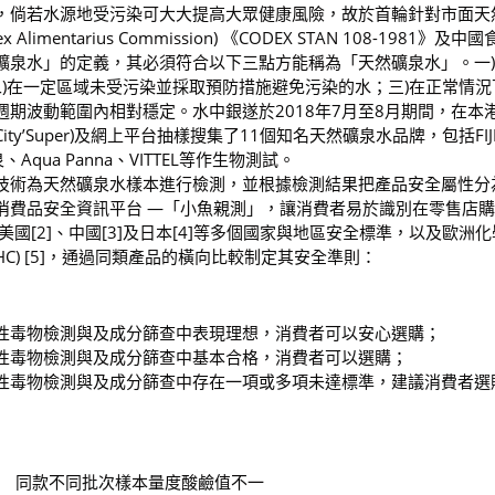
，倘若水源地受污染可大大提高大眾健康風險，故於首輪針對市面天
entarius Commission) 《CODEX STAN 108-1981》及中
礦泉水」的定義，其必須符合以下三點方能稱為「天然礦泉水」。一
二)在一定區域未受污染並採取預防措施避免污染的水；三)在正常情況
期波動範圍內相對穩定。水中銀遂於2018年7月至8月期間，在本
惠康，City’Super)及網上平台抽樣搜集了11個知名天然礦泉水品牌，包括FIJ
泉、Aqua Panna、VITTEL等作生物測試。
 2.0技術為天然礦泉水樣本進行檢測，並根據檢測結果把產品安全屬性分
消費品安全資訊平台 —「小魚親測」，讓消費者易於識別在零售店
美國[2]、中國[3]及日本[4]等多個國家與地區安全標準，以及歐洲
SVHC) [5]，通過同類產品的橫向比較制定其安全準則：
性毒物檢測與及成分篩查中表現理想，消費者可以安心選購；
性毒物檢測與及成分篩查中基本合格，消費者可以選購；
性毒物檢測與及成分篩查中存在一項或多項未達標準，建議消費者選
 同款不同批次樣本量度酸鹼值不一