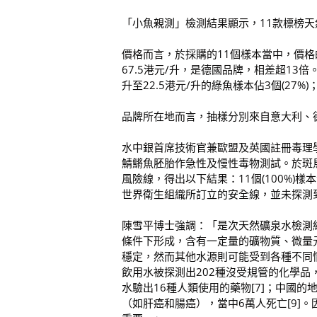
「小魚親測」檢測結果顯示，11款標榜天
價格而言，於採購的11個樣本當中，價格的
67.5港元/升，是德國品牌，相差超13倍。
升至22.5港元/升的綠魚樣本佔3個(27%)
品牌所在地而言，抽樣分別來自意大利、
水中銀首席技術官兼歐盟及英國註冊毒理
鯖鱂魚胚胎作急性及慢性毒物測試。於斑
風險線，得出以下結果：11個(100%
世界衛生組織所訂立的安全線，並未探測
陳雪平博士強調：「是次天然礦泉水檢測
條件下形成，含有一定量的礦物質、微量
穩定，然而其他水源則可能受到各種不同
飲用水被探測出202種沒受規管的化學品
水驗出16種人類使用的藥物[7]；中國的
（如肝癌和腸癌），當中6萬人死亡[9]