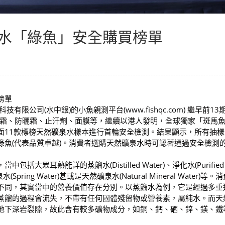
水「綠魚」安全購買榜單
榜單
科技有限公司(水中銀)的小魚親測平台(www.fishqc.com) 繼早前13
B霜、防曬霜、止汗劑、面膜等，繼續以港人發明，全球獨家「斑馬
面11款標榜天然礦泉水樣本進行首輪安全檢測。結果顯示，所有抽樣
綠魚(代表品質卓越)。消費者選購天然礦泉水時可認著通過安全檢測
眾耳熟能詳的蒸餾水(Distilled Water)、淨化水(Purified
然泉水(Spring Water)甚或是天然礦泉水(Natural Mineral Water)等
不同，其實當中的營養價值存在分別。以蒸餾水為例，它是經過多重
蒸餾的過程會流失，不帶有任何固體殘留物或營養素，屬純水。而天
地下深岩裂隙，故此含有較多礦物成分，如銅、鈣、硒、鋅、鎂、鐵