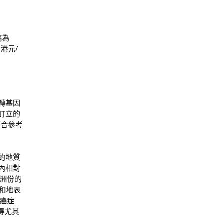
高為
3港元/
轉基因
訂立的
符合參考
的地質
內相對
洲份的
和地表
成癌症
得尤其