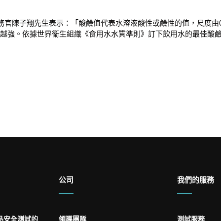
務官陳子翔先生表示：「酸鹼值代表水溶液酸性或鹼性的值，尺度由
鹼性越強。依據世界衞生組織《食用水水質準則》訂下飲用水的最佳酸
公司
我們的服務
品安全測試的
領導團隊
測試服務