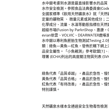
水中銀考慮到水源是最直接影響水的品質
水作安全檢測。參照食品法典委員會(Codex Alim
全國家標準《飲用天然礦泉水》就「天然
定量的礦物質 、 微量元素或其他成分；
化學成分、流量、水溫等動態指標在天然週
超級市場(Fusion by ParknShop、
evian依雲、VOLVIC、DEARWATER鹿啄
水中銀以專利魚胚胎生物測試Testing
類：綠魚—黃魚—紅魚，發佈於轄下網上
品安全屬性。「小魚親測」參考歐盟[1]、
理署 (ECHA)列出的高度關注物質列表 (
綠魚代表「品質卓越」，產品於急性、慢
黃魚代表「品質合格」，產品於急性、慢
紅魚代表「有待改善」，產品於急性、慢
特別謹慎。
天然礦泉水樣本全通過安全生物毒性檢測