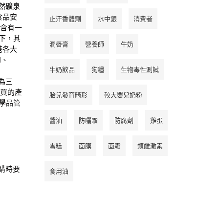
然礦泉
國食品安
止汗香體劑
水中銀
消費者
)含有一
下，其
潤唇膏
營養師
牛奶
港各大
I、
牛奶飲品
狗糧
生物毒性測試
為三
購買的產
胎兒發育畸形
較大嬰兒奶粉
化學品管
醬油
防曬霜
防腐劑
雞蛋
雪糕
面膜
面霜
類雌激素
購時要
食用油