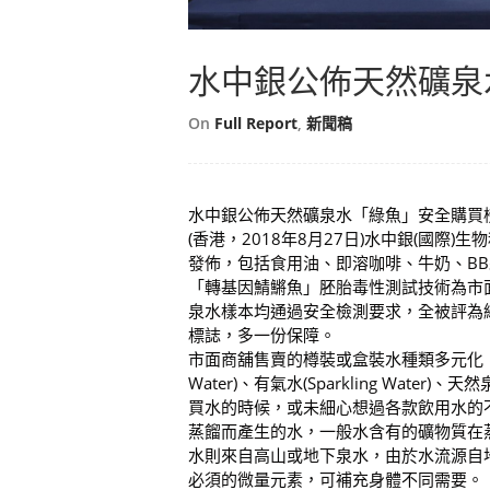
水中銀公佈天然礦泉
On
Full Report
,
新聞稿
水中銀公佈天然礦泉水「綠魚」安全購買
(香港，2018年8月27日)水中銀(國際)生物
發佈，包括食用油、即溶咖啡、牛奶、B
「轉基因鯖鱂魚」胚胎毒性測試技術為市
泉水樣本均通過安全檢測要求，全被評為
標誌，多一份保障。
市面商舖售賣的樽裝或盒裝水種類多元化，當中包括大
Water)、有氣水(Sparkling Water)、天
買水的時候，或未細心想過各款飲用水的
蒸餾而產生的水，一般水含有的礦物質在
水則來自高山或地下泉水，由於水流源自
必須的微量元素，可補充身體不同需要。