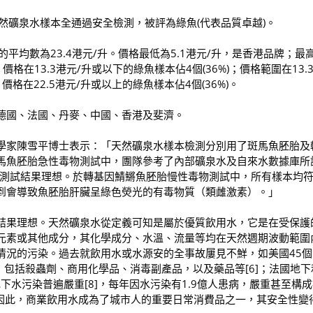
然礦泉水樣本全通過安全檢測，被評為綠魚(代表品質卓越)。
平均數為23.4港元/升。價格最低為5.1港元/升，是香港品牌；最
價格在13.3港元/升或以下的綠魚樣本佔4個(36%)；價格範圍在13.
；價格在22.5港元/升或以上的綠魚樣本佔4個(36%)。
德國、法國、丹麥、中國、香港及斐濟。
學家陳雪平博士表示：「天然礦泉水樣本檢測分別用了斑馬魚胚胎及
馬魚胚胎急性毒物測試中，團隊參考了內部礦泉水及自來水數據庫所
)樣本測試結果理想。於轉基因鯖鱂魚胚胎慢性毒物測試中，所有樣本均
到會導致魚胚胎肝臟呈綠色熒光的有毒物質（類雌激素）。」
結果理想。天然礦泉水從定義可知是屬於優質飲用水，它是在受保護
元素或其他成分，其化學成分、水溫、流量等均在天然週期波動範圍
情況的污染。過去就飲用水或水源安的全事故屢見不鮮，如美國45個
，包括殺蟲劑、商用化學品、消毒副產品，以及藥品等[6]；法國地下
地下水污染普遍嚴重[8]，每年因水污染有1.9億人患病，嚴重甚至構
。因此，商業飲用水成為了城市人的重要日常消費品之一，其安全性變