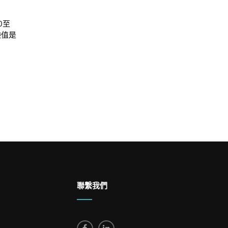
0至
鹼值是
聯繫我們