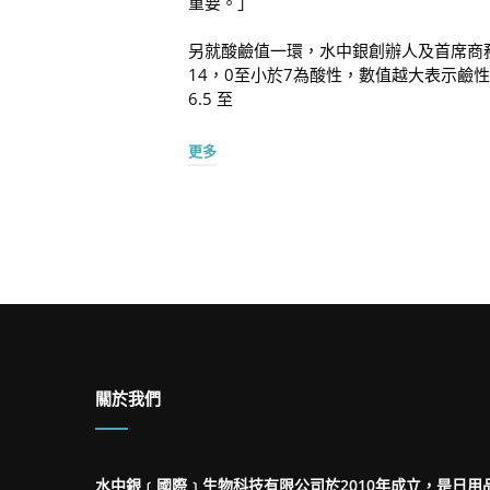
重要。」
另就酸鹼值一環，水中銀創辦人及首席商
14，0至小於7為酸性，數值越大表示
6.5 至
更多
關於我們
水中銀﹝國際﹞生物科技有限公司於2010年成立，是日用