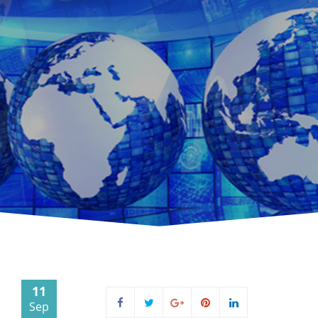
11
Sep