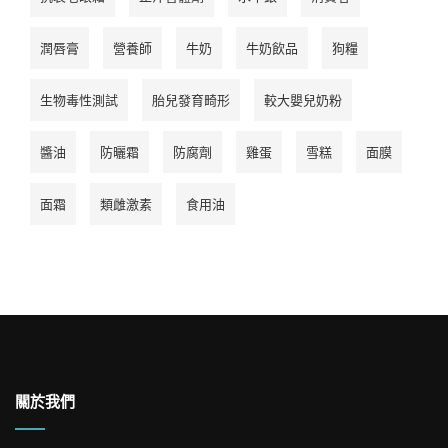
潤唇膏
營養師
牛奶
牛奶飲品
狗糧
生物毒性測試
胎兒發育畸形
較大嬰兒奶粉
醬油
防曬霜
防腐劑
雞蛋
雪糕
面膜
面霜
類雌激素
食用油
關於我們