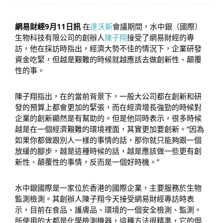
網易財經9月11日訊
在
達沃斯
會議期間，水中銀（國際）
生物科技有限公司的創辦人
陳子翔
接受了網易財經的專
訪，他在採訪時指出，經濟大勢不佳的情況下，企業研發
資金吃緊，但越是艱難的時候就越應該去做創新性、顛覆
性的事。
陳子翔指出，在的當前背景下，一般大公司都在創新和研
發的預算上都會更加的緊張，而在經濟增長強勁的時候對
企業的創新顯然是有幫助的。但是他同時表示，很多時候
越是在一個經濟艱難的環境裡面，其實更加要創新。“因為
如果你都做跟別人一樣的事情的話，那你就只能夠跟一個
放緩的腳步，越是這種時候的話，越是應該做一些更有創
新性、顛覆性的事情，反而是一個好時機。”
水中銀國際是一家位於香港的國際企業，主要服務於生物
監測檢測。其創辦人陳子翔今天接受網易財經專訪時表
示，目前在食品、護膚品、環境的一個安全檢測、監測。
所使用的大都是化學檢測機器，這種方法很精準，它的侷