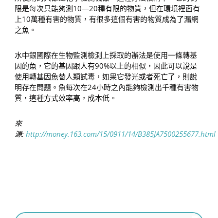
限是每次只能夠測10—20種有限的物質，但在環境裡面有
上10萬種有害的物質，有很多這個有害的物質成為了漏網
之魚。
水中銀國際在生物監測檢測上採取的辦法是使用一條轉基
因的魚，它的基因跟人有90%以上的相似，因此可以說是
使用轉基因魚替人類試毒，如果它發光或者死亡了，則說
明存在問題。魚每次在24小時之內能夠檢測出千種有害物
質，這種方式效率高，成本低。
來
源:
http://money.163.com/15/0911/14/B385JA7500255677.html