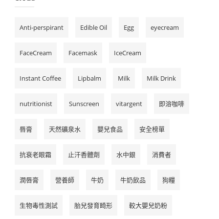
Anti-perspirant
Edible Oil
Egg
eyecream
FaceCream
Facemask
IceCream
Instant Coffee
Lipbalm
Milk
Milk Drink
nutritionist
Sunscreen
vitargent
即溶咖啡
唇膏
天然礦泉水
嬰兒食品
安全榜單
抗衰老眼霜
止汗香體劑
水中銀
消費者
潤唇膏
營養師
牛奶
牛奶飲品
狗糧
生物毒性測試
胎兒發育畸形
較大嬰兒奶粉