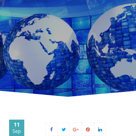
11
Sep