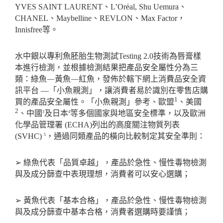
YVES SAINT LAURENT
、
L’Or
é
al, Shu Uemura
、
CHANEL
、
Maybelline
、
REVLON
、
Max Factor
，
Innisfree
等。
水中銀以專利魚胚胎生物測試
Testing 2.0
技術為唇膏樣
本進行檢測，並根據檢測結果把產品安全屬性分為三
類：綠魚
—
黃魚
—
紅魚，發佈於轄下網上消費品安全資
訊平台
—
「小魚親測」，讓消費者易於識別在零售店購
1
買的產品安全屬性。「小魚親測」參考、歐盟
、美國
2
、中國
及日本
等多個國家與地區安全標準，以及歐洲
3
4
化學品管理署
(ECHA)
列出的高度關注物質列表
(SVHC)
，通過同類產品的橫向比較制定其安全準則：
5
➢
綠魚代表「品質卓越」，產品於急性、慢性毒物檢測
與及成分篩查中表現理想，消費者可以安心選購；
➢
黃魚代表「基本合格」，產品於急性、慢性毒物檢測
與及成分篩查中基本合格，消費者選購時要謹慎；