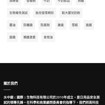
潤唇膏
營養師
牛奶
牛奶飲品
狗糧
生物毒性測試
胎兒發育畸形
較大嬰兒奶粉
醬油
防曬霜
防腐劑
雞蛋
雪糕
面膜
面霜
類雌激素
食用油
關於我們
水中銀﹝國際﹞生物科技有限公司於2010年成立，是日用品安全測
試的領導先鋒。在科學和商業顧問委員會的指導下，我們把高科技