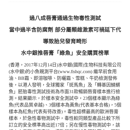
過八成唇膏通過生物毒性測試
當中過半含防腐劑
部分屬類雌激素可禍延下代
導致胎兒發育畸形
水中銀推唇膏「綠魚」安全購買榜單
(
香港，
2017
年
12
月
14
日
)
水中銀
(
國際
)
生物科技有限公司
(
水中銀
)
的小魚親測平台
(www.fishqc.com)
繼早前食用
油、
BB
霜、即溶咖啡、防曬霜、雪糕、牛奶檢測發佈
後，以港人發明，全球獨家「斑馬魚」及「轉基因鯖鱂
魚」胚胎毒性測試技術為市面
31
款暢銷唇膏樣本進行檢
測。結果顯示，於樣本安全測試中，
23
個樣本顯示為綠
魚
(
代表品質卓越
)
、
3
個樣本為黃魚
(
代表基本合格
)
，
5
個
樣本為紅魚
(
代表有待改善
)
。毒性超標最高的歐洲唇膏
樣本，於急性毒物測試中，毒性較同類型產品比較下所
訂立的安全標準高出近
17
倍；另在慢性毒物測試中，該