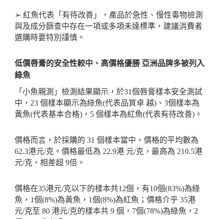
➢
紅魚代表「有待改善」，產品於急性、慢性毒物檢測
與及成分篩查中存在一項或多項未達標準，建議消費者
選購時要特別謹慎。
低價唇膏的安全性較中、高價格優勝
亞洲品牌多被列入
綠魚
「小魚親測」檢測結果顯示，於
31
個唇膏樣本安全測試
中，
23
個樣本顯示為綠魚
(
代表品質卓
越
)
、
3
個樣本為
黃魚
(
代表基本合格
)
，
5
個樣本為紅魚
(
代表有待改善
)
。
價格而言，於採購的
31
個樣本當中，價格的平均數為
62.3
港元
/
克。價格最低為
22.9
港
元
/
克，最高為
210.5
港
元
/
克，相差超
9
倍。
價格在
35
港元
/
克以下的樣本共
12
個，有
10
個
(83%)
為綠
魚，
1
個
(8%)
為黃魚，
1
個
(8%)
為紅魚；價格介乎
35
港
元
/
克至
80
港元
/
克的樣本共
9
個，
7
個
(78%)
為綠魚，
2