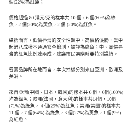
個
(22%)
為紅魚；
價格超過
80
港元
/
克的樣本共
10
個，
6
個
(60%)
為綠
魚，
2
個
(20%)
為黃魚，
2
個
(20%)
為紅魚。
總括而言，低價唇膏的安全性較中、高價格優勝，當中
超過八成樣本通過安全檢測，被評為綠魚；中、高價唇
膏的紅魚比例達兩成，建議市民選購時要特別謹慎。
唇膏品牌所在地而言，本次抽樣分別來自亞洲、歐洲及
美洲。
來自亞洲
(
中國、日本，韓國
)
的樣本共
6
個，
6
個
(100%)
均為綠魚；歐洲
(
法國，意大利
)
的樣本共
14
個，
10
個
(71%)
為綠魚，
4
個
(29%)
為紅魚；美洲
(
美國
)
的樣本共
11
個，
7
個
(64%)
為綠魚，
3
個
(27%)
為黃魚，
1
個
(9%)
為紅魚。