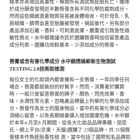
樣本亦表現出高毒性，導致所有測試魚胚胎死亡。團隊
於成分篩查發現近半數唇膏含有不同化學防腐劑成分，
然而這些類雌激素物質容易被身體吸收，可於母乳、乳
房組織、臍帶血甚至胎盤被發現，禍延後代。另有部分
產品添加石蠟、香料，可刺激皮膚，嚴重或引致急性過
敏性唇炎。水中銀建議市民於選購唇膏時加倍留意產品
成分列表，選購功效較基本、少添加成分的唇膏。
唇膏或含有害化學成分
水中銀透過嶄新生物測試
TESTING 2.0
技術助檢測
每位女士的化妝袋內都會擁有一支唇膏，一年四季任何
場合，唇膏都是裝扮的好幫手。然而，消費者於購買
時，一般只會留意唇膏的牌子、顏色、閃亮效果、香
味，水潤性等元素，忽略產品標籤上列舉的化學添加成
分。唇膏作為女士的隨身物品，當中的有害化學成分必
須細心留意，以免長期過量攝入增加健康危機。水中銀
於本年
4
月至
8
月期間，從各大化妝品品牌專櫃、屈臣
氏、網上平台
(
京東，天貓
)
選購了
23
個品牌，共
31
個唇
膏樣本作魚胚胎毒性檢
測，當中包括了國際知名品牌如