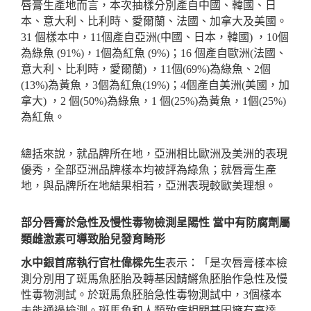
唇膏生產地而言，本次抽樣分別產自中國、韓國、日
本、意大利、比利時、愛爾蘭、法國、加拿大及美國。
31
個樣本中，
11
個產自亞洲
(
中國、日本，韓國
)
，
10
個
為綠魚
(91%)
，
1
個為紅魚
(9%)
；
16
個產自歐洲
(
法國、
意大利、比利時，愛爾蘭
)
，
11
個
(69%)
為綠魚、
2
個
(13%)
為黃魚，
3
個為紅魚
(19%)
；
4
個產自美洲
(
美國，加
拿大
)
，
2
個
(50%)
為綠魚，
1
個
(25%)
為黃魚，
1
個
(25%)
為紅魚。
總括來說，就品牌所在地，亞洲相比歐洲及美洲的表現
優秀，全部亞洲品牌樣本均被評為綠魚；就唇膏生產
地，與品牌所在地結果相若，亞洲表現較歐美理想。
部分唇膏於急性及慢性毒物檢測呈陽性
當中有防腐劑屬
類雌激素可導致胎兒發育畸形
水中銀首席執行官杜偉樑先生
表示：「是次唇膏樣本檢
測分別用了斑馬魚胚胎及轉基因鯖鱂魚胚胎作急性及慢
性毒物測試。於斑馬魚胚胎急性毒物測試中，
3
個樣本
未能通過檢測。斑馬魚和人類致病相關基因擁有高達