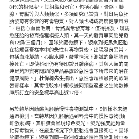
84%
的相似度
，其組織和器官，包括心臟、骨骼、胰
6
腺，腎臟等與人類類似，多項研究已證實，對斑馬魚胚
胎發育有影響的有毒物質，對人類也構成高度健康風險
，包括心血管毛病，骨骼異常發育等。值得提及，斑馬
7
魚胚胎的發育過程模擬人類，其一天的發育等同胎兒發
育
12
週
(
三個月
)
。
團隊於顯微鏡下，觀察到斑馬魚胚胎
在接觸唇膏樣本中的急性有毒物質後，出現發育異常，
包括血液凝結、心臟水腫，嚴重情況下測試的魚胚胎直
接死亡。即使科研仍有待印證具體疾病，其與人類的關
連足夠證實有問題的產品暴露於急性毒下所帶來的潛在
健康風險。」
杜偉樑先生
指出，急性毒超標最高的歐洲
唇膏樣本，其毒性較水中銀根據同類型產品之生物數據
庫所訂立的安全標準高出近
17
倍。
另於轉基因鯖鱂魚胚胎慢性毒物測試中，
5
個樣本未能
通過檢測。當轉基因魚胚胎遇到唇膏中的慢性毒物
(
類
雌激素
)
時，其肝臟會呈現綠色熒光，熒光強度能夠量
化有毒物質，在嚴重情況下魚胚胎或會直接死亡。團隊
於顯微鏡下，觀察到同一歐洲樣本於慢性毒物測試中亦