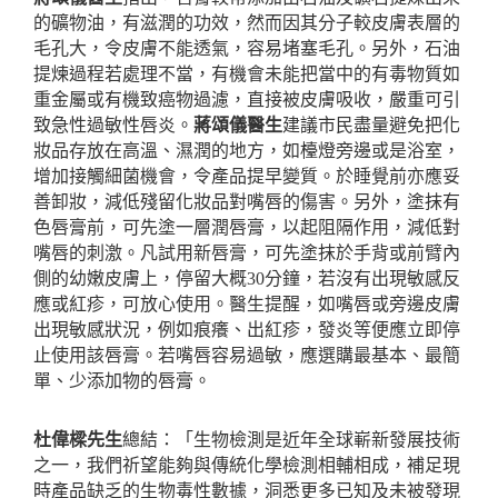
的礦物油，有滋潤的功效，然而因其分子較皮膚表層的
毛孔大，令皮膚不能透氣，容易堵塞毛孔。另外，石油
提煉過程若處理不當，有機會未能把當中的有毒物質如
重金屬或有機致癌物過濾，直接被皮膚吸收，嚴重可引
致急性過敏性唇炎。
蔣頌儀醫生
建議市民盡量避免把化
妝品存放在高溫、濕潤的地方，如檯燈旁邊或是浴室，
增加接觸細菌機會，令產品提早變質。於睡覺前亦應妥
善卸妝，減低殘留化妝品對嘴唇的傷害。另外，塗抹有
色唇膏前，可先塗一層潤唇膏，以起阻隔作用，減低對
嘴唇的刺激。凡試用新唇膏，可先塗抹於手背或前臂內
側的幼嫩皮膚上，停留大概
30
分鐘，若沒有出現敏感反
應或紅疹，可放心使用。醫生提醒，如嘴唇或旁邊皮膚
出現敏感狀況，例如痕癢、出紅疹，發炎等便應立即停
止使用該唇膏。若嘴唇容易過敏，應選購最基本、最簡
單、少添加物的唇膏。
杜偉樑先生
總結：「生物檢測是近年全球嶄新發展技術
之一，我們祈望能夠與傳統化學檢測相輔相成，補足現
時產品缺乏的生物毒性數據，洞悉更多已知及未被發現