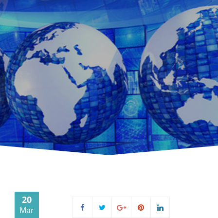
20
Mar