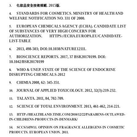
3.
. 2015
.
化妝品安全技術規範
版
4.
STANDARDS FOR COSMETICS. MINISTRY OF HEALTH AND
WELFARE NOTIFICATION NO. 331 OF 2000.
5.
EUROPEAN CHEMICALS AGENCY (ECHA). CANDIDATE LIST
OF SUBSTANCES OF VERY HIGH CONCERN FOR
AUTHORIZATION. HTTPS://ECHA.EUROPA.EU/CANDIDATE-
LIST-TABLE
6.
2013, 498-503; DOI:10.1038/NATURE12111.
7.
BIOSCIENCE REPORTS. 2017, 37 BSR20170199. DOI:
10.1042/BSR20170199
8.
WHO & UNEP. STATE OF THE SCIENCE OF ENDOCRINE
DISRUPTING CHEMICALS-2012
9.
CHIMIA 2008, 62: 345-351.
10.
JOURNAL OF APPLIED TOXICOLOGY. 2012, 32(3):219-232.
11.
TALANTA. 2011, 84, 702-709.
12.
SCIENCE OF TOTAL ENVIRONMENT. 2013, 461-462, 214-221.
13.
HTTP://HEALTHLAND.TIME.COM/2010/12/22/PARABENS-OUTLAWED-
IN-CHILDRENS-PRODUCTS-IN-DENMARK/
14.
SCCS/1459/11. OPINION ON FRAGRANCE ALLERGENS IN COSMETIC
PRODUCTS. EUROPEAN UNION. 2011.