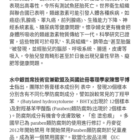
表現出高毒性，令所有測試魚胚胎死亡。世界衛生組織
與聯合國已表明，類雌激素可能引發人體各種疾病，如
癌症
(
乳腺癌、睪丸癌，前列腺癌
)
、生殖能力下降、神
經系統紊亂、糖尿病等健康問題
。懷孕婦女更有機會把
8
身體所吸收的類雌激素物質傳給下一代。科學研究已證
實，這些物質可於母乳
、乳房組織
、臍帶血
甚至胎盤
9
10
11
被發現，並經胎兒的腦部、呼吸系統、腸道，皮膚等
12
吸入，令胎兒發育畸形甚至於日後出現兒童性早熟、癡
肥等健康問題。
水中銀首席技術官兼歐盟及英國註冊毒理學家陳雪平博
士
指出，團隊於唇膏樣本成份列
表中，
發現
20
個樣本
分別含有不同化學防腐劑成分，譬如說較常見的丁羥甲
苯
，
(Butylated hydroxytoluene
，
BHT)(
出現於
12
個樣本
)
及對羥基苯甲酸酯
(Paraben)
類防腐劑
(
出現於
2
個樣本
)
。防腐劑成分有機會令皮膚致敏，「愈
塗愈痕」
。多
國早已為
paraben
類防腐劑的使用進行修訂。丹麥從
2012
年開始禁用
年開始禁用
Paraben
類防腐劑於兒童產
品，成為第一個禁用國家
。歐盟化妝品法規
《
EC
13