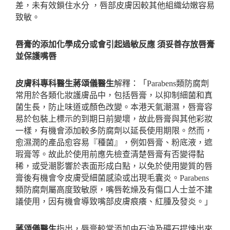
差，未有效鎖住水分
，唇部皮膚因較其他組織幼嫩容易
致敏。
唇膏的添加化學成分或會引起過敏反應
須妥善存放唇膏
並保護嘴唇
皮膚科專科醫生蔣頌儀醫生
解釋：「
Parabens
類防腐劑
常用於各類化妝護膚品中，包括唇膏，以抑制細菌和真
菌生長，防止味道或顏色改變。本港天氣潮濕，唇膏容
易於包裝上標示的到期日前變壞，故此唇膏與其他彩妝
一樣，有機會添加較多防腐劑以延長使用期限。然而，
愈濕潤的產品愈容易『種菌』，例如唇膏、粉底液，遮
瑕膏等。故此於使用前應先檢查清楚唇膏有否變得黏
稀，或受潮影響於表面形成白點，以免於使用變質的唇
膏後有機會令皮膚受細菌感染或出現毛囊炎。
Parabens
類防腐劑屬高度致敏原，嘴唇乾燥及有傷口人士並不建
議使用，因有機會導致嘴部皮膚痕癢、紅腫及發炎。」
蔣頌儀醫生
指出，唇膏較常添加由石油及礦石提煉出來