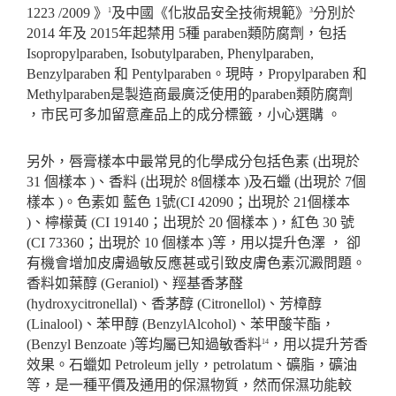
1223 /2009
》
及中國《化妝品安全技術規範》
分別於
1
3
2014
年及
2015
年起禁用
5
種
paraben
類防腐劑，包括
Isopropylparaben, Isobutylparaben, Phenylparaben,
Benzylparaben
和
Pentylparaben
。現時，
Propylparaben
和
Methylparaben
是製造商最廣泛使用的
paraben
類防腐劑
，市民可多加留意產品上的成分標籤，小心選購
。
另外，唇膏樣本中最常見的化學成分包括色素
(
出現於
31
個樣本
)
、香料
(
出現於
8
個樣本
)
及石蠟
(
出現於
7
個
樣本
)
。色素如
藍色
1
號
(CI 42090
；出現於
21
個樣本
)
、檸檬黃
(CI 19140
；出現於
20
個樣本
)
，紅色
30
號
(CI 73360
；出現於
10
個樣本
)
等，用以提升色澤
，
卻
有機會增加皮膚過敏反應甚或引致皮膚色素沉澱問題。
香料如葉醇
(Geraniol)
、羥基香茅醛
(hydroxycitronellal)
、香茅醇
(Citronellol)
、芳樟醇
(Linalool)
、苯甲醇
(BenzylAlcohol)
、苯甲酸苄酯，
(Benzyl Benzoate )
等均屬已知過敏香料
，用以提升芳香
14
效果。石蠟如
Petroleum jelly
，
petrolatum
、礦脂，礦油
等，是一種平價及通用的保濕物質，然而保濕功能較