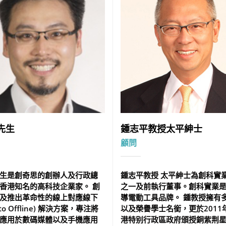
先生
鍾志平教授太平紳士
顧問
生是創奇思的創辦人及行政總
鍾志平教授 太平紳士為創科實
香港知名的高科技企業家。 創
之一及前執行董事。創科實業
及推出革命性的線上對應線下
導電動工具品牌。 鍾教授擁有
e to Offline) 解決方案，專注將
以及榮譽學士名銜，更於2011
應用於數碼媒體以及手機應用
港特别行政區政府頒授銅紫荆