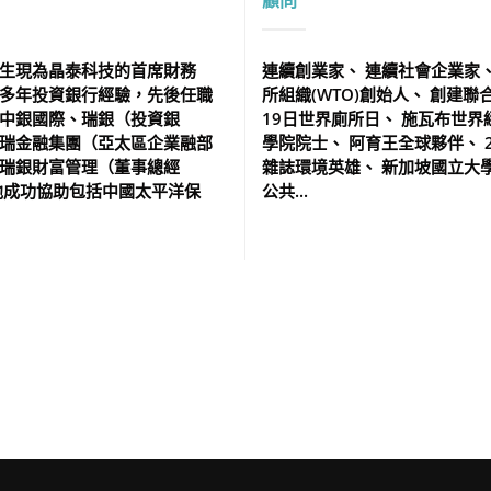
顧問
生現為晶泰科技的首席財務
連續創業家、 連續社會企業家、
多年投資銀行經驗，先後任職
所組織(WTO)創始人、 創建聯
中銀國際、瑞銀（投資銀
19日世界廁所日、 施瓦布世界
瑞金融集團（亞太區企業融部
學院院士、 阿育王全球夥伴、 2
瑞銀財富管理（董事總經
雜誌環境英雄、 新加坡國立大
他成功協助包括中國太平洋保
公共...