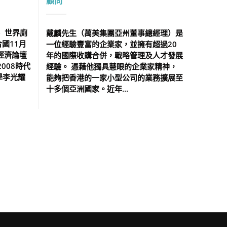
顧問
 世界廁
戴麟先生（萬美集團亞州董事總經理）是
合國11月
一位經驗豐富的企業家，並擁有超過20
經濟論壇
年的國際收購合併，戰略管理及人才發展
008時代
經驗。 憑藉他獨具慧眼的企業家精神，
學李光耀
能夠把香港的一家小型公司的業務擴展至
十多個亞洲國家。近年...