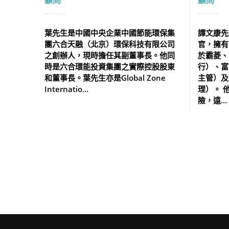
顧問
顧問
葉先生是中國中央企業中國節能環保集
譚文康先
團六合天融（北京）環保科技有限公司
官，擁有
之創辦人，現時擔任其副董事長。他同
於霸菱、
時是六合環能投資集團之實際控股股東
行）、富
和董事長。葉先生亦是Global Zone
主管）及
Internatio...
理）。 
險，遠...