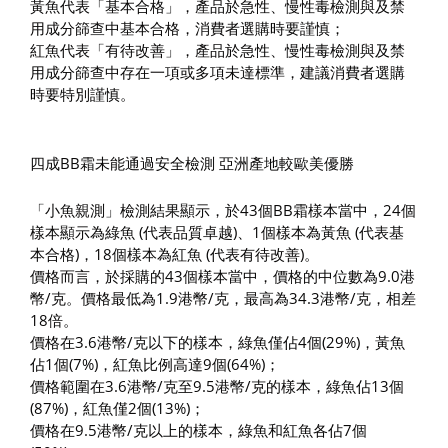
黃魚代表「基本合格」，產品於急性、慢性毒檢測與及禁
用成分篩查中基本合格，消費者選購時要謹慎；
紅魚代表「有待改善」，產品於急性、慢性毒檢測與及禁
用成分篩查中存在一項或多項未達標準，建議消費者選購
時要特別謹慎。
四成BB霜未能通過安全檢測 亞洲產地較歐美優勝
「小魚親測」檢測結果顯示，於43個BB霜樣本當中，24個
樣本顯示為綠魚 (代表品質卓越)、1個樣本為黃魚 (代表基
本合格)，18個樣本為紅魚 (代表有待改善)。
價格而言，於採購的43個樣本當中，價格的中位數為9.0港
幣/克。價格最低為1.9港幣/克，最高為34.3港幣/克，相差
18倍。
價格在3.6港幣/克以下的樣本，綠魚僅佔4個(29%)，黃魚
佔1個(7%)，紅魚比例高達9個(64%)；
價格範圍在3.6港幣/克至9.5港幣/克的樣本，綠魚佔13個
(87%)，紅魚僅2個(13%)；
價格在9.5港幣/克以上的樣本，綠魚和紅魚各佔7個