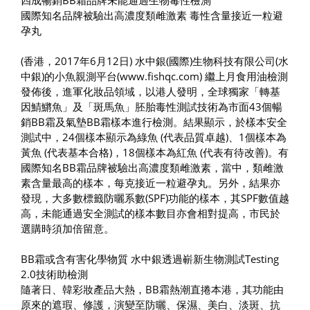
國際知名品牌被驗出高濃度類雌激素 毒性含量接近一粒避
孕丸
(香港，2017年6月12日) 水中銀(國際)生物科技有限公司(水
中銀)的小魚親測平台(www.fishqc.com) 繼上月食用油檢測
發佈後，進軍化妝品領域，以港人發明，全球獨家「轉基
因鯖鱂魚」及「斑馬魚」胚胎毒性測試技術為市面43個暢
銷BB霜及氣墊BB霜樣本進行檢測。結果顯示，於樣本安全
測試中，24個樣本顯示為綠魚 (代表品質卓越)、1個樣本為
黃魚 (代表基本合格)，18個樣本為紅魚 (代表有待改善)。有
國際知名BB霜品牌被驗出高濃度類雌激素，當中，類雌激
素含量最高的樣本，每克接近一粒避孕丸。另外，結果亦
發現，大多數標籤防曬系數(SPF)功能的樣本，其SPF數值越
高，未能通過安全測試的樣本數目亦會相對提高，市民於
選購時須加倍留意。
BB霜或含有害化學物質 水中銀透過嶄新生物測試Testing
2.0技術助檢測
隨著日、韓彩妝產品大熱，BB霜熱潮直捲本港，其功能由
原來的遮瑕、修護，演變至防曬、保濕、美白、淡斑、抗