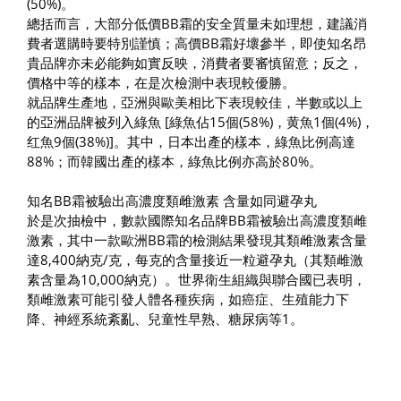
(50%)。
總括而言，大部分低價BB霜的安全質量未如理想，建議消
費者選購時要特別謹慎；高價BB霜好壞參半，即使知名昂
貴品牌亦未必能夠如實反映，消費者要審慎留意；反之，
價格中等的樣本，在是次檢測中表現較優勝。
就品牌生產地，亞洲與歐美相比下表現較佳，半數或以上
的亞洲品牌被列入綠魚 [綠魚佔15個(58%)，黄魚1個(4%)，
红魚9個(38%)]。其中，日本出產的樣本，綠魚比例高達
88%；而韓國出產的樣本，綠魚比例亦高於80%。
知名BB霜被驗出高濃度類雌激素 含量如同避孕丸
於是次抽檢中，數款國際知名品牌BB霜被驗出高濃度類雌
激素，其中一款歐洲BB霜的檢測結果發現其類雌激素含量
達8,400納克/克，每克的含量接近一粒避孕丸（其類雌激
素含量為10,000納克）。世界衛生組織與聯合國已表明，
類雌激素可能引發人體各種疾病，如癌症、生殖能力下
降、神經系統紊亂、兒童性早熟、糖尿病等1。