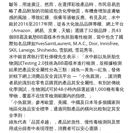
皺等，用途廣泛。然而，在選擇彩妝產品時，市民容易忽
略了產品附加的功能或包含化學物質，有機會增加皮膚敏
感的風險，導致紅腫、痕癢等過敏反應。有見及此，水中
銀於2016至2017年間，從各大化妝品品牌專櫃、網上平台
（Amazon、網易、京東，天貓）選購了32個品牌，共43
個BB霜及氣墊BB霜樣本作魚胚胎毒性檢測，當中包含了國
際知名品牌如YvesSaintLaurent, M.A.C., Dior, Innisfree,
SKII, Laneige, Shisheido, 雪肌精, 雪花秀等。
水中銀首席執行官杜偉樑先生表示：「水中銀以魚胚胎生
物測試Testing 2.0技術為BB霜樣本進行檢測，並根據檢測
結果把產品安全屬性分為三類：綠魚—黃魚—紅魚，發佈
於轄下網上消費品安全資訊平台 —『小魚親測』，讓消費
者易於識別在零售店購買的產品其安全屬性。有別於傳統
化學測試，生物測試可於48小時內篩選超過1,000種有毒化
學物，覆蓋不在恆常檢測範圍內的指標。」
「小魚親測」參考歐盟、美國、中國及日本等多個國家與
地區化妝品安全標準，通過同類產品的橫向比較制定其安
全準則：
綠魚代表「品質卓越」，產品於急性、慢性毒檢測與及禁
用成分篩查中表現理想，消費者可以安心選購；