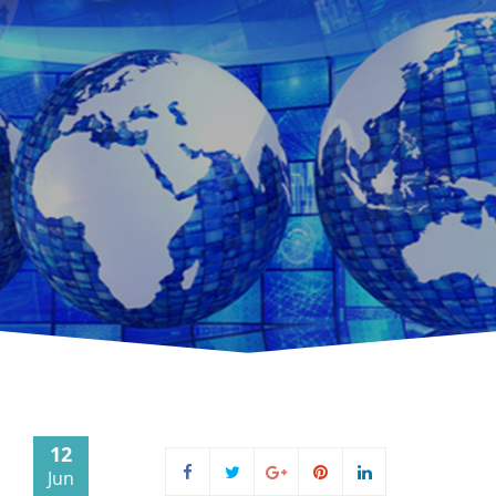
12
Jun