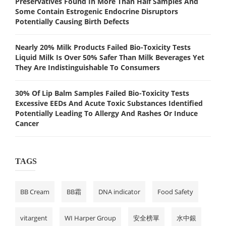
Preservatives Found In More Than Half Samples And
Some Contain Estrogenic Endocrine Disruptors
Potentially Causing Birth Defects
Nearly 20% Milk Products Failed Bio-Toxicity Tests
Liquid Milk Is Over 50% Safer Than Milk Beverages Yet
They Are Indistinguishable To Consumers
30% Of Lip Balm Samples Failed Bio-Toxicity Tests
Excessive EEDs And Acute Toxic Substances Identified
Potentially Leading To Allergy And Rashes Or Induce
Cancer
TAGS
BB Cream
BB霜
DNA indicator
Food Safety
vitargent
WI Harper Group
安全榜單
水中銀