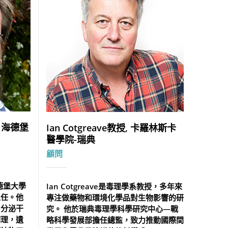
, 海德堡
Ian Cotgreave教授, 卡羅林斯卡
醫學院-瑞典
顧問
海德堡大學
Ian Cotgreave是毒理學系教授，多年來
主任。他
專注做藥物和環境化學品對生物影響的研
內分泌干
究。 他於瑞典毒理學科學研究中心—戰
病理，遺
略科學發展部擔任總監，致力推動國際間