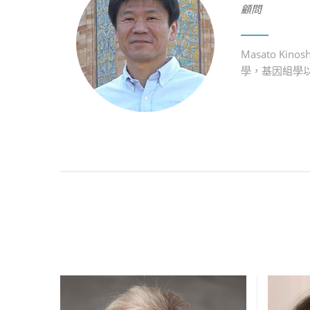
顧問
Masato 
學，基因組學