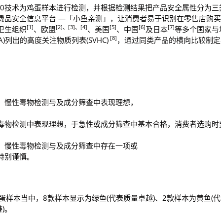
g 2.0技术为鸡蛋样本进行检测，并根据检测结果把产品安全属性分为三
费品安全信息平台 —「小鱼亲测」，让消费者易于识别在零售店购
[1]
[2]
、
[3]
、
[4]
[5]
[6]
[7]
卫生组织
、欧盟
、美国
、中国
及日本
等多个国家与
[8]
)列出的高度关注物质列表(SVHC)
，通过同类产品的横向比较制定
、慢性毒物检测与及成分筛查中表现理想，
毒物检测中表现理想，于急性或成分筛查中基本合格，消费者选购时
、慢性毒物检测与及成分筛查中存在一项或
特别谨慎。
蛋样本当中，8款样本显示为绿鱼(代表质量卓越)、2款样本为黄鱼(
)。