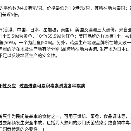
平均数为4.0港元/只。价格最低为1.9港元/只，其所在地为泰国；
相差近5倍。
洲(香港、中国、日本、星加坡，泰国)、美国及澳洲三大洲份。来自
1个(5.5%)为黄鱼，10个(55.5%)为红鱼；美国品牌的样本有1个，
(50%)，一个为红鱼(50%)。另外，鸡蛋生产地跟品牌所在地大致
鸡蛋的所在地及生产地有所分别 (品牌所在地为香港, 生产地为日本)
不足以反映地区生产的安全性。
阳性反应
过量进食可累积毒素诱发各种疾病
鸡蛋作为民间最基本的食材之一，可用于烘培、菜肴，食品调味等，
过去频频发生安全事故，包括为人熟知的沙门氏菌感染引致食物中毒
们洞悉检测的必要性。」