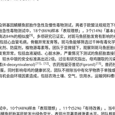
及转基因鲭鱂鱼胚胎作急性及慢性毒物测试，两者于欧盟法规规范下
性毒物测试中，18个(86%)样本「表现理想」，3个(14%)「基本
[9]
达84%的相似度
，多项研究已证实，对斑马鱼胚胎发育有影响的
包括心血管毛病，骨骼异常发育等。斑马鱼能够筛选过千种有毒化
化剂、防腐剂，植物源毒素等。团队于显微镜下，观察到斑马鱼胚胎
发育异常，包括血液凝结、心脏水肿，严重情况下测试的鱼胚胎直接
，较水中银的安全标准高出近2倍。过往有研究指出，母鸡摄取的污
[11]，[12]
[13]
oxynivalenol)
、农药残留芬普尼(Fipronil)
，兽药
蛋，同时影响母鸡的健康状况，团队不排除当中有化学物质于单独
有机会由环境因素造成，包括农场土壤、空气、饮用水，运输饲料槽
。
，10个(48%)样本「表现理想」，11个(52%)「有待改善」。当
鲭鱂鱼胚胎其肝脏发出绿色荧光，表现出显著类雌激素水平。团队根