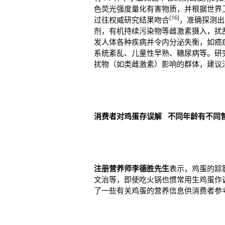
色荧光强度量化有害物质，并根据世界卫生组
[16]
过往权威研究结果吻合
，准确探测出
剂，有机持续污染物等雌激素摄入，扰
发人体各种疾病并令内分泌失衡，如癌
系统紊乱、儿童性早熟、糖尿病等。研
扰物（如类雌激素）影响的群体，建议
消费者对鸡蛋存误解
不同年龄有不同
注册
营养师
李德胜先生
表示，鸡蛋的踪
文治等，即使吃火锅也惯常用生鸡蛋作
了一些有关鸡蛋的营养信息供消费者参