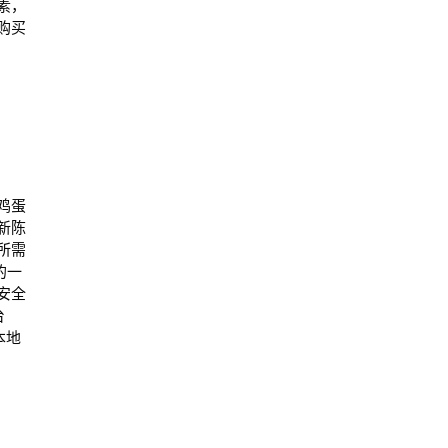
素，
购买
鸡蛋
新陈
所需
的一
安全
台
本地