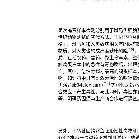
是次鸡蛋样本检测分别用了斑马鱼胚胎
传统动物测试的替代方法。于斑马鱼胚胎急
格」。斑马鱼和人类致病相关基因拥有高
[10]
物质，对人类也构成高度健康风险
，
质，包括农药、兽药、微生物毒素、塑
触鸡蛋样本中的急性有毒物质后，出现
亡。其中，急性毒超标最高的鸡蛋样本
物，如饲料中具有雌激素活性的呕吐霉素(4-de
[14]
美洛昔康(Meloxicam)
等可传递给鸡
合效应下产生毒性。与此同时，毒性亦
等，明确诱因须与生产商合作进行调查
另外，于转基因鲭鱂鱼胚胎慢性毒物测试中
有4个样本于显微镜下看到测试使用的