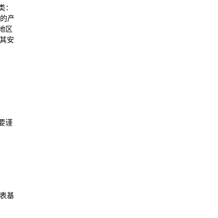
类：
买的产
地区
其安
要谨
代表基