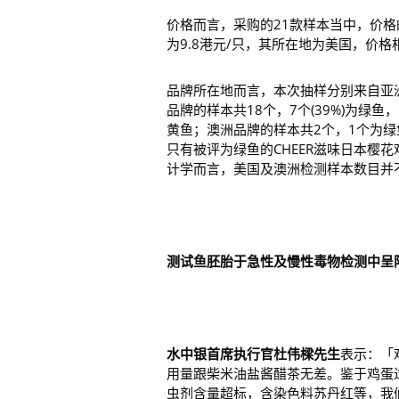
价格而言，采购的21款样本当中，价格的
为9.8港元/只，其所在地为美国，价格
品牌所在地而言，本次抽样分别来自亚
品牌的样本共18个，7个(39%)为绿鱼，
黄鱼；澳洲品牌的样本共2个，1个为绿鱼
只有被评为绿鱼的CHEER滋味日本樱花
计学而言，美国及澳洲检测样本数目并
测试鱼胚胎于急性及慢性毒物检测中呈
水中银首席执行官杜伟
樑
先生
表示：「
用量跟柴米油盐酱醋茶无差。鉴于鸡蛋
虫剂含量超标，含染色料苏丹红等，我