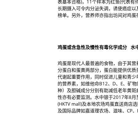
表基本合格)，11个样本为红鱼(代表
长期摄入可令内分泌失调，诱使癌症以
榜单。另外，营养师亦指出坊间对鸡蛋
鸡蛋或含急性及慢性有毒化学成分
水
鸡蛋是现代人最普遍的食物，由于其营
分蛋白和蛋黄两部分，蛋白能提供优质
代谢起重要作用，同时促进儿童和青少
的营养素，如维他命B12、D、E、矿
种）及胆碱成分分别有助减低老年黄斑
性亦有必要监测。水中银于2017年8月至1
(HKTV mall)及本地农场鸡蛋直送
及国际品牌如嘉道理农场、滋味、CP、F