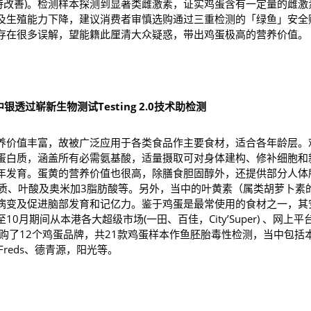
有待改善)。检测样本探测到显著类雌激素，证实鸡蛋含有一定量的雌激
及生殖能力下降，建议消费者审慎选购通过三重检测的「绿鱼」安全
存在很多误解，望能籍此厘清大众疑惑，带出鸡蛋极高的营养价值。
中银透过崭新生物测试
Testing 2.0
技术助检测
养价值丰富，故被广泛应用于各类食品作主要食材，适合各年龄层。
蛋白质，涵盖所有必需氨基酸，适量摄取可对身体建构、修补细胞和
年发育。蛋黄的营养价值也很高，除膳食胆固醇外，还提供部分人体
物质、叶酸及奥米加3脂肪酸等。另外，当中的叶黄素（属类胡萝卜素
病变及促进脑部发育和记亿力。鉴于鸡蛋是最常使用的食材之一，其
0月期间从本港各大超级市场(一田、百佳，City’Super) 、网上平
商店选购了12个鸡蛋品牌，共21款鸡蛋样本作鱼胚胎毒性检测，当中包括
reds、德青源，阳光等。