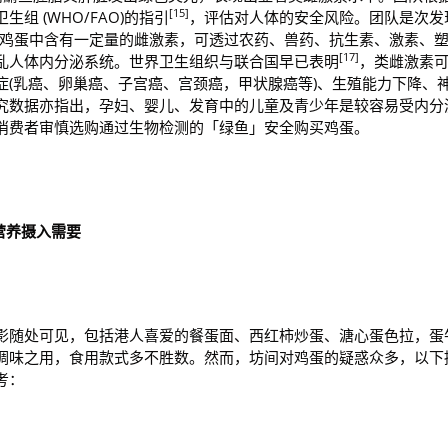
[15]
 (WHO/FAO)的指引
，评估对人体的安全风险。团队是次发
鸡蛋中含有一定量的雌激素，可透过农药、兽药、抗生素、激素、
[17]
乱人体内分泌系统。世界卫生组织与联合国早已表明
，类雌激素
症(乳癌、卵巢癌、子宫癌、宫颈癌，甲状腺癌等)、生殖能力下降、
究数据亦指出，孕妇、婴儿、发育中的儿童及青少年是较容易受内分
消费者审慎选购通过生物检测的「绿鱼」安全购买鸡蛋。
营养摄入需要
影随处可见，包括港人喜爱的餐蛋面、西红柿炒蛋、溏心蛋色拉，蛋
调味之用，食用款式多不胜数。然而，坊间对鸡蛋的疑惑众多，以下
考：