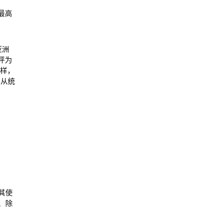
最高
亚洲
被评为
一样，
。从统
其使
、除