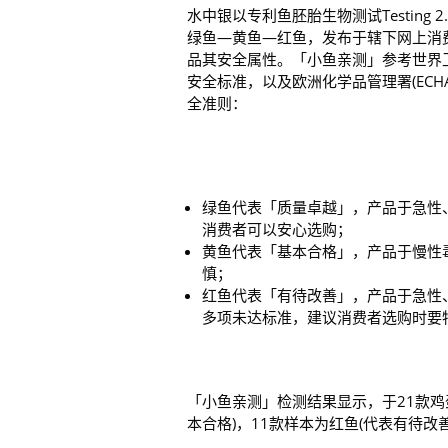
水中银以专利鱼胚胎生物测试Testin
绿鱼—黄鱼—红鱼，发布于辖下网上消
品其安全属性。「小鱼亲测」参考世界
安全标准，以及欧洲化学品管理署(ECHA
全准则：
绿鱼代表「质量卓越」，产品于急性
消费者可以安心选购；
黄鱼代表「基本合格」，产品于慢性
慎；
红鱼代表「有待改善」，产品于急性
多项未达标准，建议消费者选购时要
「小鱼亲测」检测结果显示，于21款鸡
本合格)，11款样本为红鱼(代表有待改善