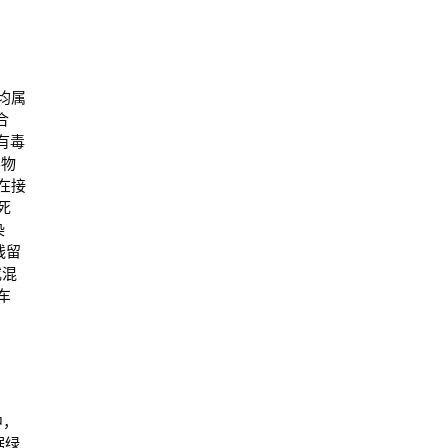
均属
合
有毒
学物
在接
死
染
残留
或混
车
中，
据绿