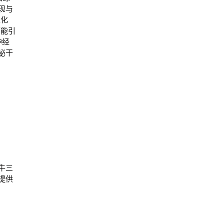
现与
塑化
可能引
神经
泌干
牛三
提供