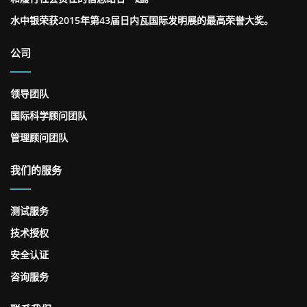
水中银荣获2015年第43届日内瓦国际发明展的最高荣誉大奖。
公司
领导团队
国际科学顾问团队
管理顾问团队
我们的服务
测试服务
技术授权
安全认证
咨询服务