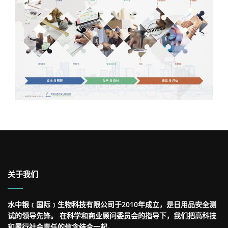
关于我们
水中银﹝国际﹞生物科技有限公司于2010年成立，是日用品安全测
试的领导先锋。 在科学和商业顾问委员会的指导下，我们把高科技
和履行社会责任的信念结合一起。