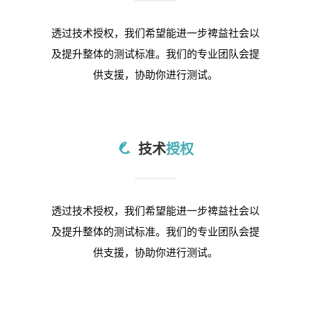
透过技术授权，我们希望能进一步禆益社会以
及提升整体的测试标准。我们的专业团队会提
供支援，协助你进行测试。
技术
授权
透过技术授权，我们希望能进一步禆益社会以
及提升整体的测试标准。我们的专业团队会提
供支援，协助你进行测试。