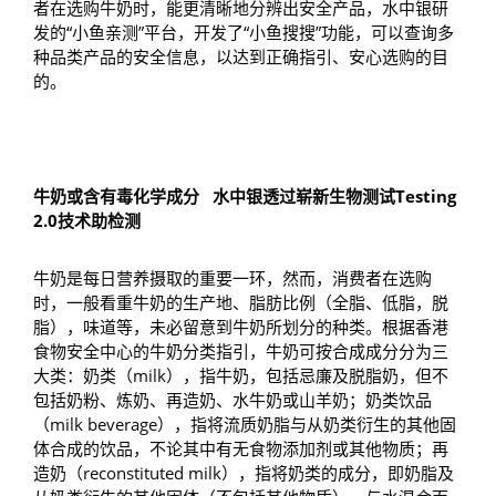
者在选购牛奶时，能更清晰地分辨出安全产品，水中银研
发的“小鱼亲测”平台，开发了“小鱼搜搜”功能，可以查询多
种品类产品的安全信息，以达到正确指引、安心选购的目
的。
牛奶或含有毒化学成分
水中银透过崭新生物测试
Testing
2.0
技术助检测
牛奶是每日营养摄取的重要一环，然而，消费者在选购
时，一般看重牛奶的生产地、脂肪比例（全脂、低脂，脱
脂），味道等，未必留意到牛奶所划分的种类。根据香港
食物安全中心的牛奶分类指引，牛奶可按合成成分分为三
大类：奶类（milk），指牛奶，包括忌廉及脱脂奶，但不
包括奶粉、炼奶、再造奶、水牛奶或山羊奶；奶类饮品
（milk beverage），指将流质奶脂与从奶类衍生的其他固
体合成的饮品，不论其中有无食物添加剂或其他物质；再
造奶（reconstituted milk），指将奶类的成分，即奶脂及