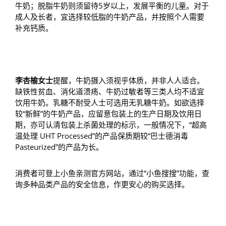
牛奶；脱脂牛奶则须留待5岁以上，发展平衡的儿童。对于
成人及长者，宜选择较低脂的牛奶产品，并按照个人需要
补充钙质。
李杏榆女士
提醒，牛奶摄入须视乎体质，并非人人适合。
缺铁性贫血、消化道溃疡、牛奶过敏者等三类人均不适宜
饮用牛奶。乳糖不耐受人士可选用无乳糖牛奶。如欲选择
较“新鲜”的牛奶产品，应留意包装上的生产日期及饮用日
期，亦可认清包装上杀菌处理的标示，一般情况下，“超高
温处理 UHT Processed”的产品保质期较“巴士德消毒
Pasteurized”的产品为长。
消费者可登上小鱼亲测官方网站，通过“小鱼搜搜”功能，查
询多种品类产品的安全信息，作更安心的购买选择。