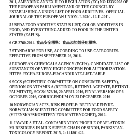
2011, AMENDING ANNEX II TO REGULATION (EC) NO 1333/2008 OF
THE EUROPEAN PARLIAMENT AND OF THE COUNCIL BY
ESTABLISHING A UNION LIST OF FOOD ADDITIVES. OFFICIAL
JOURNAL OF THE EUROPEAN UNION. L 295/1. 12.11.2011.
5 USFDA FOOD ADDITIVE STATUS LIST, COLOR ADDITIVES IN
FOOD, AND EVERYTHING ADDED TO FOOD IN THE UNITED
STATES (EAFUS).
6 GB 2760-2014. 食品安全標準：食品添加劑使用標準.
7 STANDARDS FOR USE, ACCORDING TO USE CATEGORIES.
EFFECTIVE FROM SEPTEMBER 26, 2016.
8 EUROPEAN CHEMICALS AGENCY (ECHA). CANDIDATE LIST OF
SUBSTANCES OF VERY HIGH CONCERN FOR AUTHORIZATION.
HTTPS://ECHA.EUROPA.EU/CANDIDATE-LIST-TABLE
9 SCCS (SCIENTIFIC COMMITTEE ON CONSUMER SAFETY),
OPINION ON VITAMIN A (RETINOL, RETINYL ACETATE, RETINYL
PALMITATE), SCCS/1576/16, 20 APRIL 2016, FINAL VERSION OF 6
OCTOBER 2016, CORRIGENDUM ON 23 DECEMBER 2016
10 NORWEGIAN SCFS, RISK PROFILE: RETINALDEHYDE.
NORWEGIAN SCIENTIFIC COMMITTEE FOR FOOD SAFETY
(VITENSKAPSKOMITEEN FOR MATTRYGGHET), 2012.
11 JAWAID S ET AL. CONTAMINATION PROFILE OF AFLATOXIN
M1 RESIDUES IN MILK SUPPLY CHAIN OF SINDH, PARKISTAN.
TOXICOLOGY REPORT. 2015, 2: 141801422.