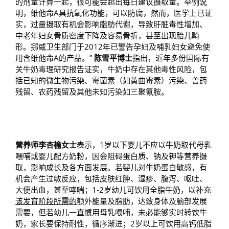
的剂量计算一起，很可能会超出每日建议摄取量。举例说
明，维他命A具抗氧化功能，可以防腐，然而，医学上已证
实，过量摄取有机会影响脂肪代谢，导致肝脏毒性增加、
中老年妇女骨质密度下降及容易骨折，甚至出现胎儿畸
形。挪威卫生部门于2012年已警告孕妇及哺乳妇女避免使
用含维他命A的产品。”
陈雪平博士
指出，近年多份国际有
关牛奶毒理研究报告证实，牛奶中存在其他毒性风险，包
括已知的微生物污染、霉菌素（如黄曲霉素）污染、兽药
残留、农药残留及其他未知污染如三聚氰胺。
营养师李杏榆女士
表示，1岁以下婴儿不应以牛奶取代母乳
喂哺或婴儿配方奶粉，因会阻碍蛋白质、钠及钾等营养摄
取，影响成长及各方面发展。若婴儿对牛奶蛋白敏感，有
机会产生过敏反应，包括皮肤红肿、湿疹、腹泻、呕吐、
大便出血，甚至哮喘；1-2岁幼儿可饮用全脂牛奶，以补充
该发育阶段所需的
额外能量及脂肪，达致身体及脑部发展
需要，但若幼儿一直惯用母乳喂哺，未必能够实时转饮牛
奶，家长要保持耐性，循序渐进；2岁以上可饮用高钙低脂