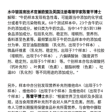
水中银首席技术官兼欧盟及英国注册毒理学家陈雪平博士
解释：“牛奶样本发现有急性毒，可能跟当中添加的化学成
分或者牛奶污染物有关。68个测试样本中，23个含牛奶以
外的添加成分，被归类为牛奶饮品，当中14个含5到13种
食品添加成分，包括乳化剂、稳定剂、增稠剂、营养剂、
香料甚至色素等。最频繁出现于牛奶饮品样本中的添加成
分为单、双甘油脂肪酸酯 （乳化剂，出现于9个样本） 、
微晶纤维素 （乳化剂、稳定剂，出现于7个样本）、卡拉胶
（增稠剂，出现于6个样本） ，六偏磷酸钠 （酸度调节
剂、稳定剂，出现于5个样本） 等。个别样本亦包含碳酸钙
（钙补充剂）、叶黄素 （色素）、胭脂树橙 （色素）、吐
温80 （乳化剂）等不同用途的添加成分。”
另外，样本中亦分别发现营养补充剂维他命A（出现于5个
样本）、维他命D（出现于8个样本）及维他命E（出现于4
个样本）。
陈雪平博士
表示：“根据世界卫生组织及多国法
规，适当食用营养补充剂不会对人体产生危害。然而，都
市人习惯长期服用保健食品补充所需营养，与食物中摄取