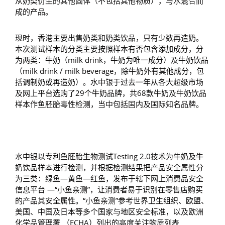
从奶类衍生的其他固体（不包括其他物质），与水混合而
成的产品。
现时，香港主要出售奶类和奶类饮品，只有少数再造奶。
本次测试样本的分类主要按照样本有否包含添加成分，分
为两类：牛奶（milk drink，牛奶为唯一成分）及牛奶饮品
（milk drink / milk beverage，除牛奶外有其他成分，包
括调制奶或再造奶）。水中银于过去一年从各大超级市场
及网上平台选购了29个牛奶品牌，共68款牛奶及牛奶饮品
样本作鱼胚胎毒性检测，当中包括国内及国际知名品牌。
水中银以专利鱼胚胎生物测试Testing 2.0技术为牛奶及牛
奶饮品样本进行检测，并根据检测结果把产品安全属性分
为三类：绿鱼—黄鱼—红鱼，发布于辖下网上消费品安全
信息平台 —“小鱼亲测”，让消费者易于识别在零售店购买
的产品其安全属性。“小鱼亲测”参考世界卫生组织、欧盟、
美国、中国及日本等多个国家与地区安全标准，以及欧洲
化学品管理署 （ECHA）列出的高度关注物质列表