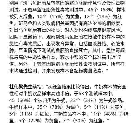
别用了斑马鱼胚胎及转基因鲭鱂鱼胚胎作急性及慢性毒物
测试。于斑马鱼胚胎急性毒物测试中，46个（68%）样本
被列入绿鱼，10个（15%）为黄鱼，12个（18%）为红
鱼。斑马鱼和人类致病相关基因拥有高达84%的相似度，
对斑马鱼胚胎有毒的物质，对人类也构成高度健康风险。
团队于显微镜下，观察到斑马鱼胚胎在接触牛奶样本中的
急性有毒物质后，出现发育异常，包括血液凝结、心脏水
肿，严重情况下测试的鱼胚胎直接死亡。其中，急性毒超
标最高的牛奶饮品样本，较水中银的安全标准高出近17
倍。另外，于转基因鲭鱂鱼胚胎慢性毒物测试中，所有样
本均通过检测，并未发现样本含超标类雌激素。”
杜伟梁先生
续指：“从绿鱼结果比较得出，牛奶样本的安全
性相对牛奶饮品样本高逾半倍。于68个测试样本中，
45（66%）个被归类为牛奶，23个（34%）为牛奶饮品。
牛奶样本中，35个（78%）为绿鱼，5个（11%）为黄鱼，
5个（11%）为红鱼；牛奶饮品样本中，11个（48%）为绿
鱼，5个（22%）为黄鱼，7个（30%）为红鱼。”