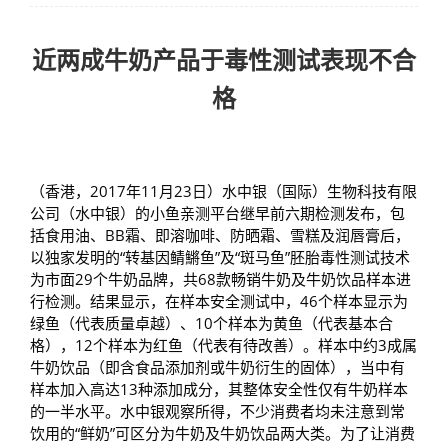
近两成牛奶产品于毒性测试表现
不合
格
（香港，2017年11月23日）水中银（国际）生物科技有限
公司（水中银）的小鱼亲测平台继早前六期检测发布，包
括食用油、BB霜、即溶咖啡、防晒霜、雪糕及润唇膏后，
以独家发明的“转基因鲭鱂鱼”及“斑马鱼”胚胎毒性测试技术
为市面29个牛奶品牌，共68款畅销牛奶及牛奶饮品样本进
行检测。结果显示，在样本安全测试中，46个样本显示为
绿鱼（代表质量卓越）、10个样本为黄鱼（代表基本合
格），12个样本为红鱼（代表有待改善）。样本中约3成属
牛奶饮品（即含食品添加剂或牛奶衍生的固体），当中有
样本加入高达13种添加成分，其整体安全性仅有牛奶样本
的一半水平。水中银观察所得，不少消费者均未注意到常
饮用的“鲜奶”可区分为牛奶及牛奶饮品两大类。为了让消费