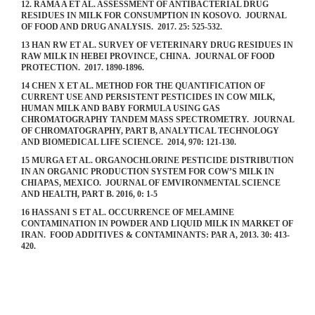
12. RAMA A ET AL. ASSESSMENT OF ANTIBACTERIAL DRUG
RESIDUES IN MILK FOR CONSUMPTION IN KOSOVO. JOURNAL
OF FOOD AND DRUG ANALYSIS. 2017. 25: 525-532.
13 HAN RW ET AL. SURVEY OF VETERINARY DRUG RESIDUES IN
RAW MILK IN HEBEI PROVINCE, CHINA. JOURNAL OF FOOD
PROTECTION. 2017. 1890-1896.
14 CHEN X ET AL. METHOD FOR THE QUANTIFICATION OF
CURRENT USE AND PERSISTENT PESTICIDES IN COW MILK,
HUMAN MILK AND BABY FORMULA USING GAS
CHROMATOGRAPHY TANDEM MASS SPECTROMETRY. JOURNAL
OF CHROMATOGRAPHY, PART B, ANALYTICAL TECHNOLOGY
AND BIOMEDICAL LIFE SCIENCE. 2014, 970: 121-130.
15 MURGA ET AL. ORGANOCHLORINE PESTICIDE DISTRIBUTION
IN AN ORGANIC PRODUCTION SYSTEM FOR COW’S MILK IN
CHIAPAS, MEXICO. JOURNAL OF EMVIRONMENTAL SCIENCE
AND HEALTH, PART B. 2016, 0: 1-5
16 HASSANI S ET AL. OCCURRENCE OF MELAMINE
CONTAMINATION IN POWDER AND LIQUID MILK IN MARKET OF
IRAN. FOOD ADDITIVES & CONTAMINANTS: PAR A, 2013. 30: 413-
420.